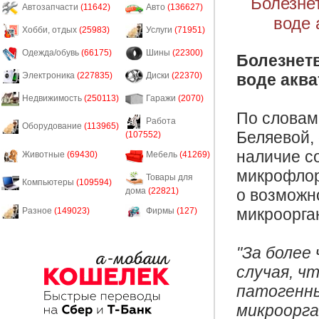
Болезне
Автозапчасти
(11642)
Авто
(136627)
воде 
Хобби, отдых
(25983)
Услуги
(71951)
Одежда/обувь
(66175)
Шины
(22300)
Болезнет
воде аква
Электроника
(227835)
Диски
(22370)
Недвижимость
(250113)
Гаражи
(2070)
По словам
Работа
Оборудование
(113965)
Беляевой,
(107552)
наличие с
Животные
(69430)
Мебель
(41269)
микрофлор
Товары для
Компьютеры
(109594)
дома
(22821)
о возможн
микроорга
Разное
(149023)
Фирмы
(127)
"За более
случая, ч
патогенны
микроорга