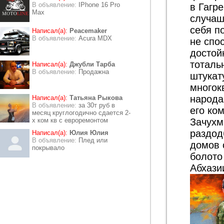
В объявление:
IPhone 16 Pro
в Гагр
Max
случаш
себя п
Написал(а):
Peacemaker
В объявление:
Acura MDX
не спо
достой
тоталь
Написал(а):
Джубли Тарба
В объявление:
Продажна
штукату
многок
народа
Написал(а):
Татьяна Рыкова
В объявление:
за 30т руб в
его ко
месяц круглогодично сдается 2-
х ком кв с евроремонтом
Зачухм
раздод
Написал(а):
Юлия Юлия
В объявление:
Плед или
домов 
покрывало
болото
Абхазии