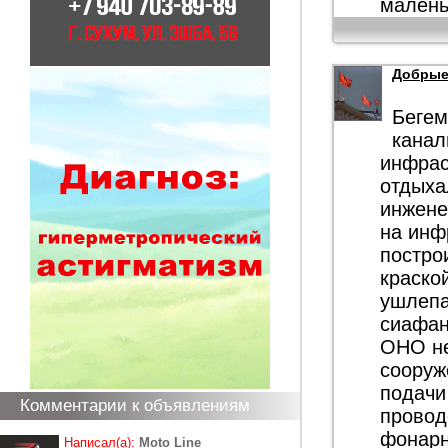
малень
Добрые
Бегем
канал
инфрас
отдыха
инжене
на инф
постро
краско
ушлепа
сиафан
ОНО не
сооруж
подачи
Комментарии к объявлениям
провод
фонарн
Написал(а):
Moto Line