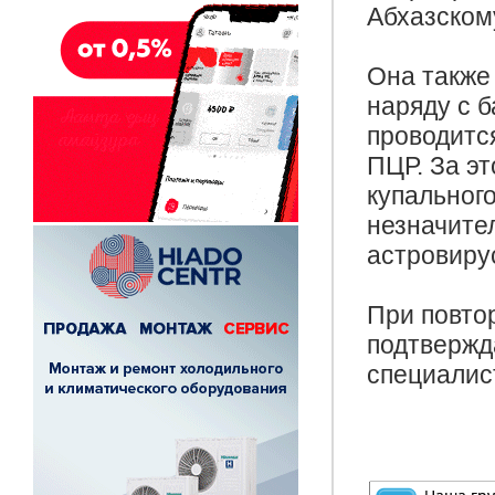
Абхазском
Она также 
наряду с 
проводитс
ПЦР. За э
купальног
незначите
астровирус
При повто
подтвержд
специалис