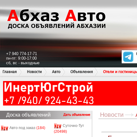
+7 940 774-17-71
пн-пт: 9:00-17:00
сб, вс - выходные
Главная
Новости
Авто
Объявления
Отели и гостиниц
Новости
Доска объявлений
Дать объявление
Суточно-Тут
Авто под заказ
(184)
(20498)