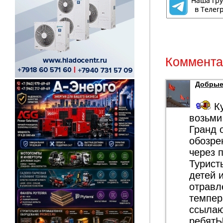
Комментар
Добрые
Ку
возьми
Гранд 
обозре
через 
Турист
детей 
отравл
темпер
ссылаю
ребятЫ