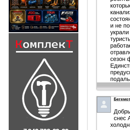
которы
канали
состоя
и не п
украли
турист
работа
отравл
сезон 
Единст
предус
подаль
Бегемо
Добры
снес 
холодн