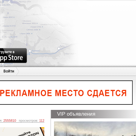
Войти
VIP объявления
я:
2555810
просмотров:
112