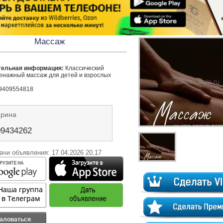
Массаж
тельная информация:
 Классический 
нажный массаж для детей и взрослых  

9409554818 
Ирина
09434262
ачи объявления: 17.04.2026 20.17
аловаться