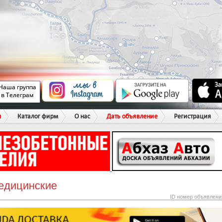
ы
Каталог фирм
О нас
Дать объявление
Регистрация
едицинские
ID номер объявлени