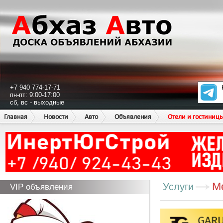
+7 940 774-17-71
пн-пт: 9:00-17:00
сб, вс - выходные
Главная
Новости
Авто
Объявления
Отели и гостиниц
М
Услуги
VIP объявления