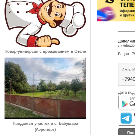
Дополни
Лимфодре
Повар-универсал с проживанием в Отеле
Вацап +7
Имя: 
+794
Дата под
Продается участок в с. Бабушара
(Аэропорт)
Пож