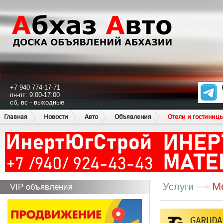
+7 940 774-17-71
пн-пт: 9:00-17:00
сб, вс - выходные
Главная
Новости
Авто
Объявления
Отели и гостиниц
М
Услуги
VIP объявления