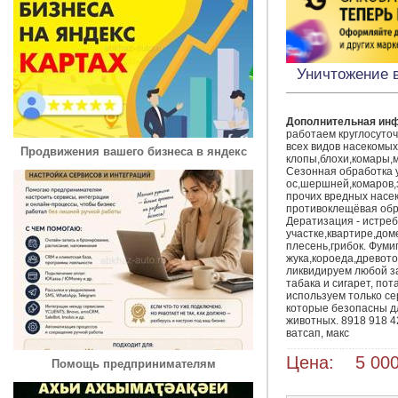
Уничтожение 
Дополнительная ин
работаем круглосуточ
всех видов насекомых-
Продвижения вашего бизнеса в яндекс
клопы,блохи,комары,м
Сезонная обработка у
ос,шершней,комаров,з
прочих вредных насеко
противоклещёвая обр
Дератизация - истреб
участке,квартире,дом
плесень,грибок. Фумиг
жука,короеда,древото
ликвидируем любой зап
табака и сигарет, пота
используем только с
которые безопасны д
животных. 8918 918 42
ватсап, макс
Цена: 5 000
Помощь предпринимателям