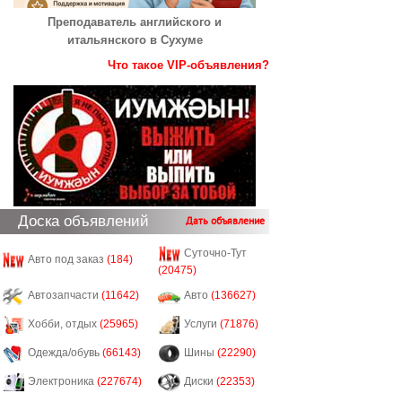
Преподаватель английского и
итальянского в Сухуме
Что такое VIP-объявления?
Доска объявлений
Дать объявление
Суточно-Тут
Авто под заказ
(184)
(20475)
Автозапчасти
(11642)
Авто
(136627)
Хобби, отдых
(25965)
Услуги
(71876)
Одежда/обувь
(66143)
Шины
(22290)
Электроника
(227674)
Диски
(22353)