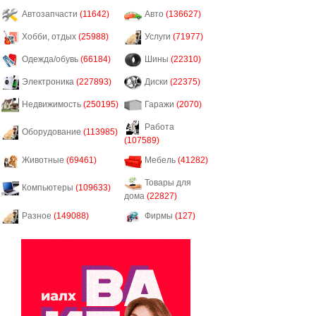
Автозапчасти
(11642)
Авто
(136627)
Хобби, отдых
(25988)
Услуги
(71977)
Одежда/обувь
(66184)
Шины
(22310)
Электроника
(227893)
Диски
(22375)
Недвижимость
(250195)
Гаражи
(2070)
Работа
Оборудование
(113985)
(107589)
Животные
(69461)
Мебель
(41282)
Товары для
Компьютеры
(109633)
дома
(22827)
Разное
(149088)
Фирмы
(127)