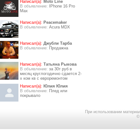
Написал(а):
Moto Line
В объявление:
IPhone 16 Pro
Max
Написал(а):
Peacemaker
В объявление:
Acura MDX
Написал(а):
Джубли Тарба
В объявление:
Продажна
Написал(а):
Татьяна Рыкова
В объявление:
за 30т руб в
месяц круглогодично сдается 2-
х ком кв с евроремонтом
Написал(а):
Юлия Юлия
В объявление:
Плед или
покрывало
При использовании материал