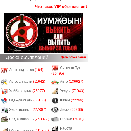
Что такое VIP-объявления?
Доска объявлений
Дать объявление
Суточно-Тут
Авто под заказ
(184)
(20495)
Автозапчасти
(11642)
Авто
(136627)
Хобби, отдых
(25977)
Услуги
(71943)
Одежда/обувь
(66165)
Шины
(22299)
Электроника
(227807)
Диски
(22366)
Недвижимость
(250077)
Гаражи
(2070)
Работа
Оборудование
(113958)