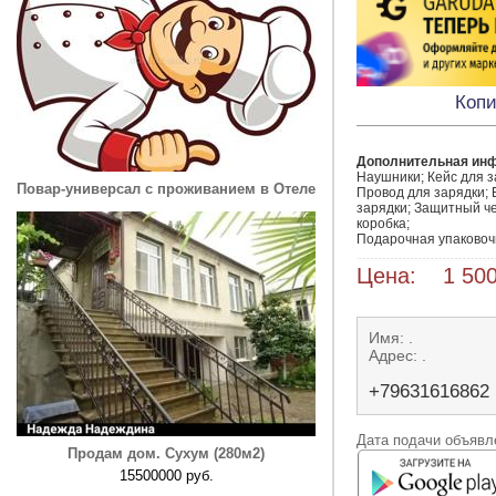
Копи
Дополнительная ин
Наушники; Кейс для з
Повар-универсал с проживанием в Отеле
Провод для зарядки; Б
зарядки; Защитный че
коробка;

Подарочная упаковоч
Цена: 1 500
Имя: .
Адрес: .
+79631616862
Дата подачи объявле
Продам дом. Сухум (280м2)
15500000 руб.