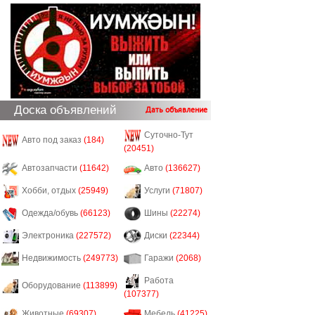
Доска объявлений
Дать объявление
Суточно-Тут
Авто под заказ
(184)
(20451)
Автозапчасти
(11642)
Авто
(136627)
Хобби, отдых
(25949)
Услуги
(71807)
Одежда/обувь
(66123)
Шины
(22274)
Электроника
(227572)
Диски
(22344)
Недвижимость
(249773)
Гаражи
(2068)
Работа
Оборудование
(113899)
(107377)
Животные
(69307)
Мебель
(41225)