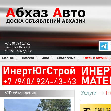
+7 940 774-17-71
пн-пт: 9:00-17:00
сб, вс - выходные
Главная
Новости
Авто
Объявления
Отели и гостиниц
Ня
Услуги
VIP объявления