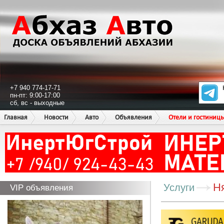
+7 940 774-17-71
пн-пт: 9:00-17:00
сб, вс - выходные
Главная
Новости
Авто
Объявления
Отели и гостиниц
Ня
Услуги
VIP объявления