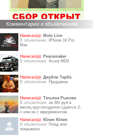
Комментарии к объявлениям
Написал(а):
Moto Line
В объявление:
IPhone 16 Pro
Max
Написал(а):
Peacemaker
В объявление:
Acura MDX
Написал(а):
Джубли Тарба
В объявление:
Продажна
Написал(а):
Татьяна Рыкова
В объявление:
за 30т руб в
месяц круглогодично сдается 2-
х ком кв с евроремонтом
Написал(а):
Юлия Юлия
В объявление:
Плед или
покрывало