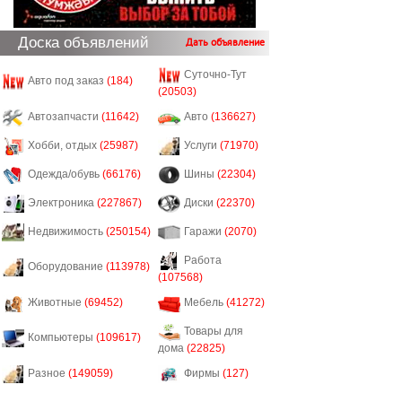
Доска объявлений
Дать объявление
Суточно-Тут
Авто под заказ
(184)
(20503)
Автозапчасти
(11642)
Авто
(136627)
Хобби, отдых
(25987)
Услуги
(71970)
Одежда/обувь
(66176)
Шины
(22304)
Электроника
(227867)
Диски
(22370)
Недвижимость
(250154)
Гаражи
(2070)
Работа
Оборудование
(113978)
(107568)
Животные
(69452)
Мебель
(41272)
Товары для
Компьютеры
(109617)
дома
(22825)
Разное
(149059)
Фирмы
(127)