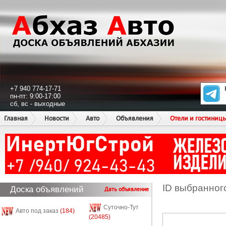
+7 940 774-17-71
пн-пт: 9:00-17:00
сб, вс - выходные
Главная
Новости
Авто
Объявления
Отели и гостиниц
ID выбранног
Доска объявлений
Дать объявление
Суточно-Тут
Авто под заказ
(184)
(20485)