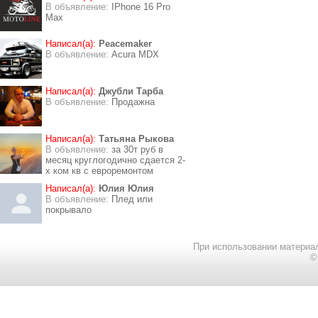
В объявление:
IPhone 16 Pro
Max
Написал(а):
Peacemaker
В объявление:
Acura MDX
Написал(а):
Джубли Тарба
В объявление:
Продажна
Написал(а):
Татьяна Рыкова
В объявление:
за 30т руб в
месяц круглогодично сдается 2-
х ком кв с евроремонтом
Написал(а):
Юлия Юлия
В объявление:
Плед или
покрывало
При использовании материал