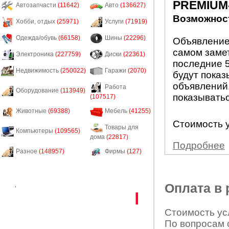
PREMIUM
Автозапчасти
(11642)
Авто
(136627)
Возможност
Хобби, отдых
(25971)
Услуги
(71919)
Одежда/обувь
(66158)
Шины
(22296)
Объявление
самом заме
Электроника
(227759)
Диски
(22361)
последние 5
Недвижимость
(250022)
Гаражи
(2070)
будут показ
объявлений.
Работа
Оборудование
(113949)
показыватьс
(107517)
Животные
(69388)
Мебель
(41255)
Стоимость у
Товары для
Компьютеры
(109565)
дома
(22817)
Подробнее
Разное
(148957)
Фирмы
(127)
Оплата в
Стоимость усл
По вопросам 