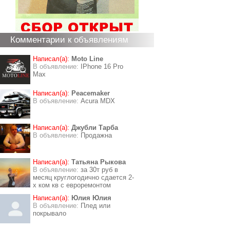
Комментарии к объявлениям
Написал(а):
Moto Line
В объявление:
IPhone 16 Pro
Max
Написал(а):
Peacemaker
В объявление:
Acura MDX
Написал(а):
Джубли Тарба
В объявление:
Продажна
Написал(а):
Татьяна Рыкова
В объявление:
за 30т руб в
месяц круглогодично сдается 2-
х ком кв с евроремонтом
Написал(а):
Юлия Юлия
В объявление:
Плед или
покрывало