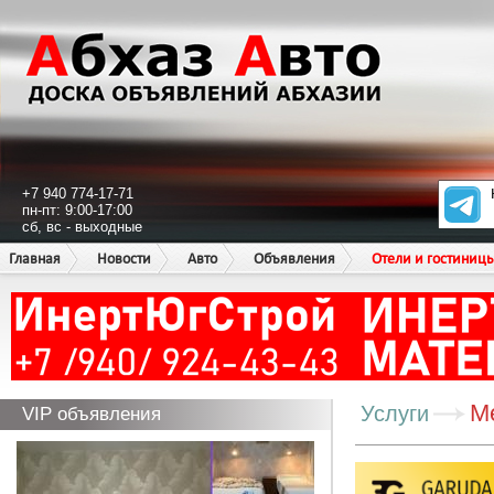
+7 940 774-17-71
пн-пт: 9:00-17:00
сб, вс - выходные
Главная
Новости
Авто
Объявления
Отели и гостиниц
М
Услуги
VIP объявления