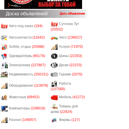
Доска объявлений
Дать объявление
Суточно-Тут
Авто под заказ
(184)
(20502)
Автозапчасти
(11642)
Авто
(136627)
Хобби, отдых
(25986)
Услуги
(71970)
Одежда/обувь
(66176)
Шины
(22303)
Электроника
(227867)
Диски
(22370)
Недвижимость
(250151)
Гаражи
(2070)
Работа
Оборудование
(113978)
(107568)
Животные
(69452)
Мебель
(41272)
Товары для
Компьютеры
(109616)
дома
(22824)
Разное
(149057)
Фирмы
(127)