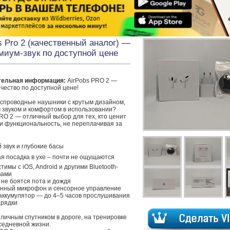
s Pro 2 (качественный аналог) —
миум-звук по доступной цене
тельная информация:
 AirPobs PRO 2 — 
ачество по доступной цене!

спроводные наушники с крутым дизайном, 
 звуком и комфортом в использовании?

RO 2 — отличный выбор для тех, кто ценит 
и функциональность, не переплачивая за 
 звук и глубокие басы

я посадка в ухе – почти не ощущаются

тимы с iOS, Android и другими Bluetooth-
ами

 не боятся пота и дождя

енный микрофон и сенсорное управление

аккумулятор — до 4–5 часов прослушивания 
рядки

личным спутником в дороге, на тренировке 
седневной жизни.
