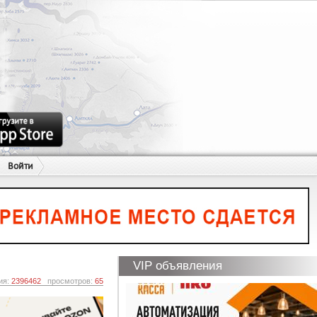
Войти
VIP объявления
ия:
2396462
просмотров:
65