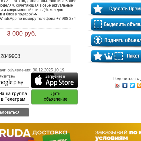
PRO 2 — это надежная альтернатива более 
моделям, сочетающая в себе актуальные 
и и современный стиль.(Чехол для 
 и блок в подарок)🔥

WhatsApp по номеру телефона +7 988 284 
 3 000 руб.
82849908
ачи объявления: 30.12.2025 10.19
Поделиться с
аловаться