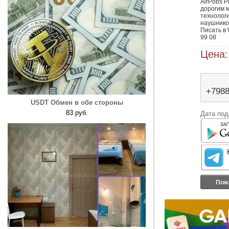
AirPobs 
дорогим 
технологи
наушников
Писать в 
99 08
Цена:
+798
USDT Обмен в обе стороны
83 руб.
Дата под
Пож