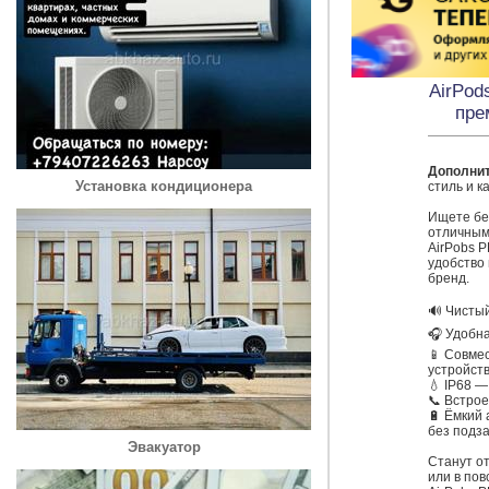
AirPod
пре
Дополни
Установка кондиционера
стиль и к
Ищете бе
отличным
AirPobs P
удобство 
бренд.

🔊 Чистый
🎧 Удобна
📱 Совмес
устройств
💧 IP68 —
📞 Встро
🔋 Ёмкий 
без подза
Эвакуатор
Станут от
или в пов