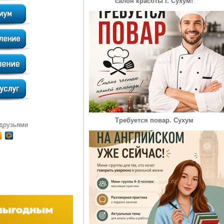
салон красоты г. Сухум!
Требуется повар. Сухум
 друзьями