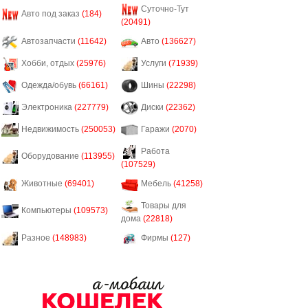
Суточно-Тут
Авто под заказ
(184)
(20491)
Автозапчасти
(11642)
Авто
(136627)
Хобби, отдых
(25976)
Услуги
(71939)
Одежда/обувь
(66161)
Шины
(22298)
Электроника
(227779)
Диски
(22362)
Недвижимость
(250053)
Гаражи
(2070)
Работа
Оборудование
(113955)
(107529)
Животные
(69401)
Мебель
(41258)
Товары для
Компьютеры
(109573)
дома
(22818)
Разное
(148983)
Фирмы
(127)