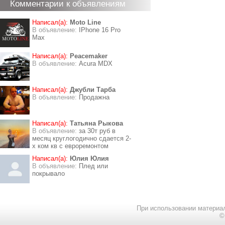
Комментарии к объявлениям
Написал(а):
Moto Line
В объявление:
IPhone 16 Pro
Max
Написал(а):
Peacemaker
В объявление:
Acura MDX
Написал(а):
Джубли Тарба
В объявление:
Продажна
Написал(а):
Татьяна Рыкова
В объявление:
за 30т руб в
месяц круглогодично сдается 2-
х ком кв с евроремонтом
Написал(а):
Юлия Юлия
В объявление:
Плед или
покрывало
При использовании материал