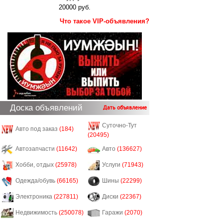
20000 руб.
Что такое VIP-объявления?
Доска объявлений
Дать объявление
Суточно-Тут
Авто под заказ
(184)
(20495)
Автозапчасти
(11642)
Авто
(136627)
Хобби, отдых
(25978)
Услуги
(71943)
Одежда/обувь
(66165)
Шины
(22299)
Электроника
(227811)
Диски
(22367)
Недвижимость
(250078)
Гаражи
(2070)