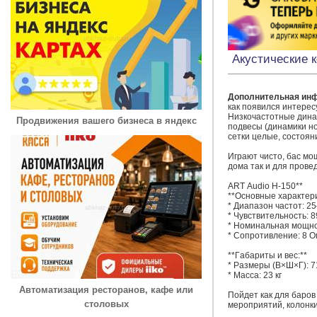
Акустические к
Дополнительная ин
как появился интерес
Низкочастотные дина
Продвижения вашего бизнеса в яндекс
подвесы (динамики нов
сетки целые, состояние
Играют чисто, бас мощ
дома так и для прове
АRТ Audio Н-150**

**Основные харaктеpис
* Диапазoн чaстот: 25
* Чувствитeльнocть: 8
* Hoминaльная мощнос
* Сoпpoтивлeние: 8 Ом
**Гaбaриты и вec:**

* Размеpы (В×Ш×Г): 7
* Mассa: 23 кг

Автоматизация ресторанов, кафе или
Пойдет как для баров
столовых
мероприятий, колонки