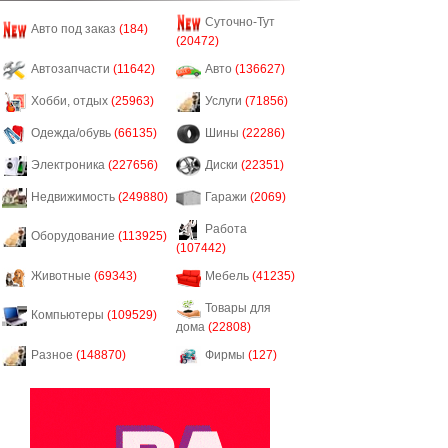
Суточно-Тут
Авто под заказ
(184)
(20472)
Автозапчасти
(11642)
Авто
(136627)
Хобби, отдых
(25963)
Услуги
(71856)
Одежда/обувь
(66135)
Шины
(22286)
Электроника
(227656)
Диски
(22351)
Недвижимость
(249880)
Гаражи
(2069)
Работа
Оборудование
(113925)
(107442)
Животные
(69343)
Мебель
(41235)
Товары для
Компьютеры
(109529)
дома
(22808)
Разное
(148870)
Фирмы
(127)