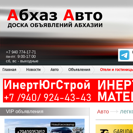
+7 940 774-17-71
пн-пт: 9:00-17:00
сб, вс - выходные
Главная
Новости
Авто
Объявления
Отели и гостиниц
легк
VIP объявления
Авто