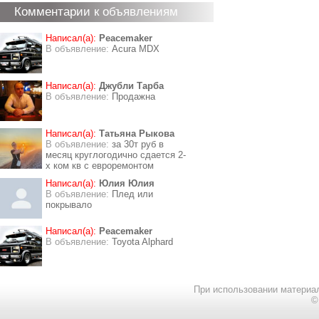
Комментарии к объявлениям
Написал(а):
Peacemaker
В объявление:
Acura MDX
Написал(а):
Джубли Тарба
В объявление:
Продажна
Написал(а):
Татьяна Рыкова
В объявление:
за 30т руб в
месяц круглогодично сдается 2-
х ком кв с евроремонтом
Написал(а):
Юлия Юлия
В объявление:
Плед или
покрывало
Написал(а):
Peacemaker
В объявление:
Toyota Alphard
При использовании материал