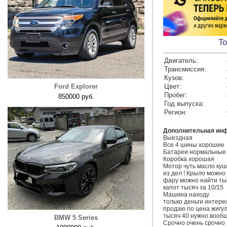
To
Двигатель:
Трансмиссия:
Кузов:
Ford Explorer
Цвет:
Пробег:
850000 руб.
Год выпуска:
Регион:
Дополнительная ин
Выездная 

Все 4 шины хорошие 

Батареи нормальные 
Коробка хорошая 

Мотор чуть масло куша
из дел ! Крыло можно 
фару можно найти тыся
капот тысяч за 10/15 

Машина находу 

только деньги интересу
продаю по цена жигули 
тысяч 40 нужно вообще
BMW 5 Series
Срочно очень срочно ‼