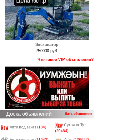
Экскаватор
750000 руб.
Что такое VIP-объявления?
Доска объявлений
Дать объявление
Суточно-Тут
Авто под заказ
(184)
(20484)
Автозапчасти
(11642)
Авто
(136627)