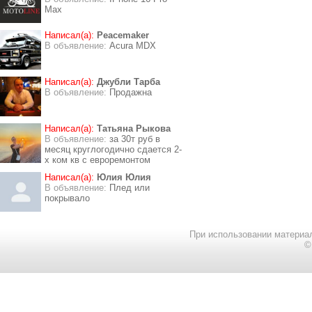
Max
Написал(а):
Peacemaker
В объявление:
Acura MDX
Написал(а):
Джубли Тарба
В объявление:
Продажна
Написал(а):
Татьяна Рыкова
В объявление:
за 30т руб в
месяц круглогодично сдается 2-
х ком кв с евроремонтом
Написал(а):
Юлия Юлия
В объявление:
Плед или
покрывало
При использовании материал