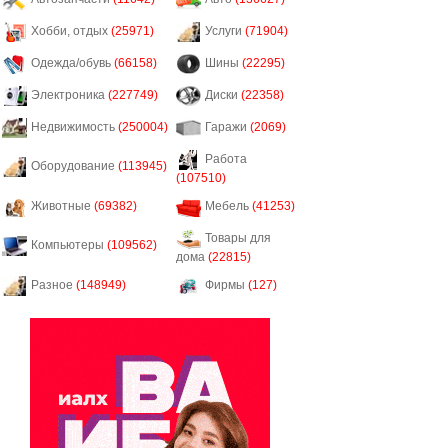
Хобби, отдых
(25971)
Услуги
(71904)
Одежда/обувь
(66158)
Шины
(22295)
Электроника
(227749)
Диски
(22358)
Недвижимость
(250004)
Гаражи
(2069)
Работа
Оборудование
(113945)
(107510)
Животные
(69382)
Мебель
(41253)
Товары для
Компьютеры
(109562)
дома
(22815)
Разное
(148949)
Фирмы
(127)