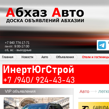
+7 940 774-17-71
пн-пт: 9:00-17:00
сб, вс - выходные
Главная
Новости
Авто
Объявления
Отели и гостиниц
легк
VIP объявления
Авто