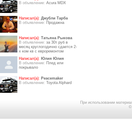
В объявление:
Acura MDX
Написал(а):
Джубли Тарба
В объявление:
Продажна
Написал(а):
Татьяна Рыкова
В объявление:
за 30т руб в
месяц круглогодично сдается 2-
х ком кв с евроремонтом
Написал(а):
Юлия Юлия
В объявление:
Плед или
покрывало
Написал(а):
Peacemaker
В объявление:
Toyota Alphard
При использовании материал