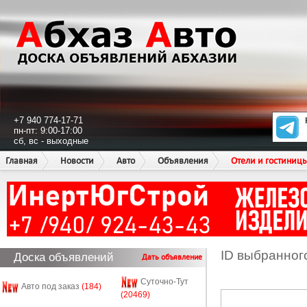
+7 940 774-17-71
пн-пт: 9:00-17:00
сб, вс - выходные
Главная
Новости
Авто
Объявления
Отели и гостиниц
ID выбранног
Доска объявлений
Дать объявление
Суточно-Тут
Авто под заказ
(184)
(20469)