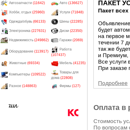
ПАКЕТ У
Автозапчасти
(11642)
Авто
(136627)
Пакет всех
Хобби, отдых
(25960)
Услуги
(71848)
Одежда/обувь
(66133)
Шины
(22285)
Объявление 
будет авто
Электроника
(227631)
Диски
(22350)
на первое м
Недвижимость
(249862)
Гаражи
(2069)
течении 7 д
так же буде
Работа
Оборудование
(113917)
и Премиум, 
(107437)
Все услуги 
Животные
(69334)
Мебель
(41235)
При заказе 
Товары для
Компьютеры
(109522)
дома
(22808)
Подробнее
Разное
(148863)
Фирмы
(127)
Оплата в
Стоимость усл
По вопросам 