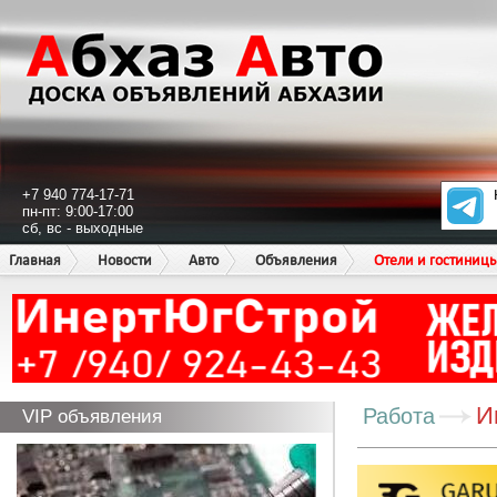
+7 940 774-17-71
пн-пт: 9:00-17:00
сб, вс - выходные
Главная
Новости
Авто
Объявления
Отели и гостиниц
И
Работа
VIP объявления