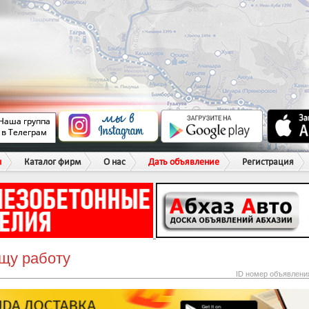
ы
Каталог фирм
О нас
Дать объявление
Регистрация
щу работу
ID номер объявлени