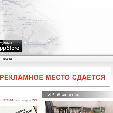
Войти
VIP объявления
я:
2282701
просмотров:
243