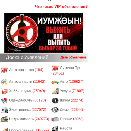
Что такое VIP-объявления?
Доска объявлений
Дать объявление
Суточно-Тут
Авто под заказ
(184)
(20451)
Автозапчасти
(11642)
Авто
(136627)
Хобби, отдых
(25949)
Услуги
(71807)
Одежда/обувь
(66123)
Шины
(22274)
Электроника
(227572)
Диски
(22344)
Недвижимость
(249773)
Гаражи
(2068)
Работа
Оборудование
(113899)