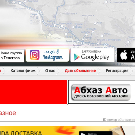
ы
Каталог фирм
О нас
Дать объявление
Регистрация
азное
ID номер объявлени