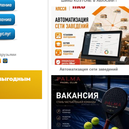
Шины KUSTONE в АБХАЗИИ !
 друзьями
Автоматизация сети заведений