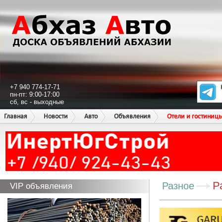
+7 940 774-17-71
пн-пт: 9:00-17:00
сб, вс - выходные
Главная
Новости
Авто
Объявления
Отели и гостиниц
Р
Разное
VIP объявления