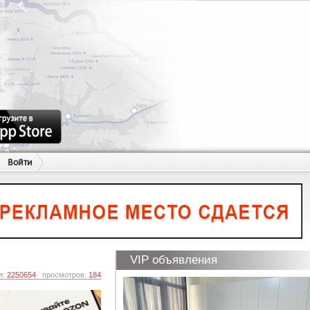
Войти
VIP объявления
я:
2250654
просмотров:
184