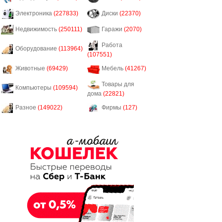
Электроника
(227833)
Диски
(22370)
Недвижимость
(250111)
Гаражи
(2070)
Работа
Оборудование
(113964)
(107551)
Животные
(69429)
Мебель
(41267)
Товары для
Компьютеры
(109594)
дома
(22821)
Разное
(149022)
Фирмы
(127)