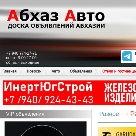
+7 940 774-17-71
пн-пт: 9:00-17:00
сб, вс - выходные
Главная
Новости
Авто
Объявления
Отели и гостиниц
Р
Разное
VIP объявления