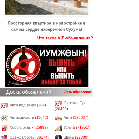
Просторная квартира в новостройке в
самом сердце набережной Сухума!
Что такое VIP-объявления?
Доска объявлений
Дать объявление
Суточно-Тут
Авто под заказ
(184)
(20498)
Автозапчасти
(11642)
Авто
(136627)
Хобби, отдых
(25983)
Услуги
(71951)
Одежда/обувь
(66174)
Шины
(22300)