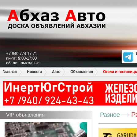
+7 940 774-17-71
пн-пт: 9:00-17:00
сб, вс - выходные
Главная
Новости
Авто
Объявления
Отели и гостиниц
Р
Разное
VIP объявления