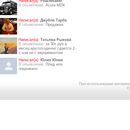
Написал(а):
Peacemaker
В объявление:
Acura MDX
Написал(а):
Джубли Тарба
В объявление:
Продажна
Написал(а):
Татьяна Рыкова
В объявление:
за 30т руб в
месяц круглогодично сдается 2-
х ком кв с евроремонтом
Написал(а):
Юлия Юлия
В объявление:
Плед или
покрывало
При использовании материал