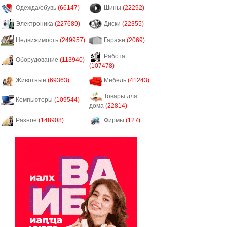
Одежда/обувь
(66147)
Шины
(22292)
Электроника
(227689)
Диски
(22355)
Недвижимость
(249957)
Гаражи
(2069)
Работа
Оборудование
(113940)
(107478)
Животные
(69363)
Мебель
(41243)
Товары для
Компьютеры
(109544)
дома
(22814)
Разное
(148908)
Фирмы
(127)