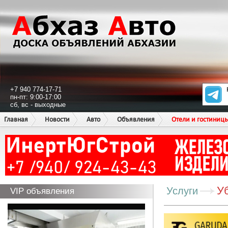
+7 940 774-17-71
пн-пт: 9:00-17:00
сб, вс - выходные
Главная
Новости
Авто
Объявления
Отели и гостиниц
У
Услуги
VIP объявления