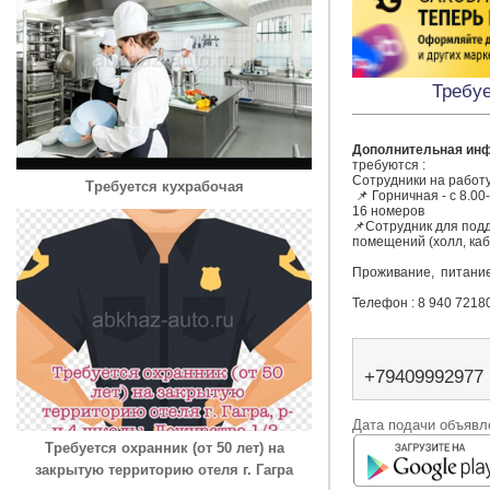
Требуе
Дополнительная ин
требуются : 

Сотрудники на работу 
Требуется кухрабочая
 📌 Горничная - с 8.00-17.00 

16 номеров 

📌Сотрудник для под
помещений (холл, каб
Проживание,  питание
Телефон : 8 940 7218
+79409992977
Дата подачи объявле
Требуется охранник (от 50 лет) на
закрытую территорию отеля г. Гагра