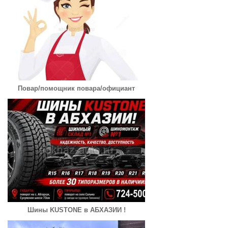
Повар/помощник повара/официант
Шины KUSTONE в АБХАЗИИ !