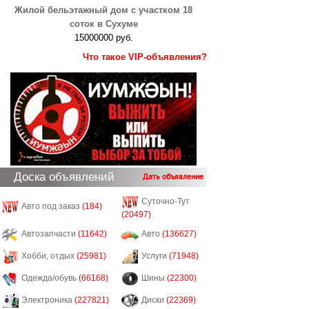
Жилой бельэтажный дом с участком 18
соток в Сухуме
15000000 руб.
Что такое VIP-объявления?
Доска объявлений
Дать объявление
Суточно-Тут
Авто под заказ
(184)
(20497)
Автозапчасти
(11642)
Авто
(136627)
Хобби, отдых
(25981)
Услуги
(71948)
Одежда/обувь
(66168)
Шины
(22300)
Электроника
(227821)
Диски
(22369)