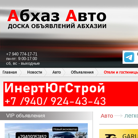
+7 940 774-17-71
пн-пт: 9:00-17:00
сб, вс - выходные
Главная
Новости
Авто
Объявления
Отели и гостиниц
легк
VIP объявления
Авто