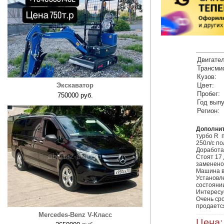
Двигател
Трансми
Кузов:
Экскаватор
Цвет:
Пробег:
750000 руб.
Год выпу
Регион:
Дополни
турбо R  
250л/с по
Доработан
Стоят 17 
заменено,
Машина в
Установле
состоянии
Интересу
Очень сро
продаетс
Mercedes-Benz V-Класс
Цена: