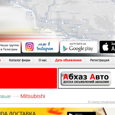
ы
Каталог фирм
О нас
Дать объявление
Регистрация
Mitsubishi
овые
ID номер объявлени