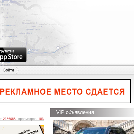
Войти
VIP объявления
я:
2186088
просмотров:
183