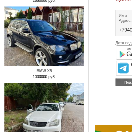
2650000 руб.
Имя: .
Адрес:
+794
Дата под
BMW X5
1000000 руб.
Пож