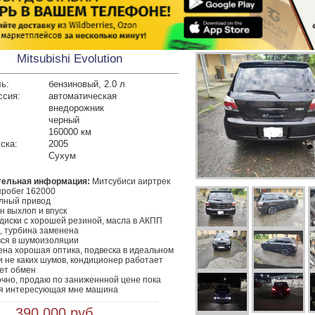
Mitsubishi Evolution
ь:
бензиновый, 2.0 л
ссия:
автоматическая
внедорожник
черный
160000 км
ска:
2005
Сухум
тельная информация:
 Митсубиси аиртрек 
пробег 162000

лный привод

 выхлоп и впуск

диски с хорошей резиной, масла в АКПП 
 турбина заменена

ся в шумоизоляции

на хорошая оптика, подвеска в идеальном 
 не каких шумов, кондиционер работает

ет обмен

чно, продаю по заниженнной цене пока 
я интересующая мне машина
 390 000 руб.