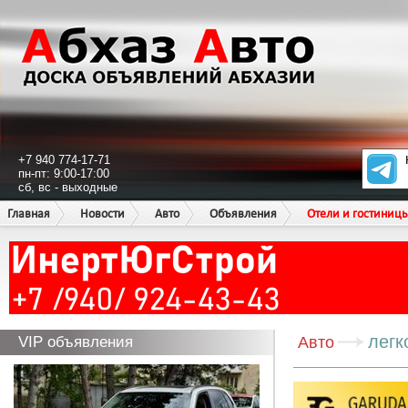
+7 940 774-17-71
пн-пт: 9:00-17:00
сб, вс - выходные
Главная
Новости
Авто
Объявления
Отели и гостиниц
легк
VIP объявления
Авто