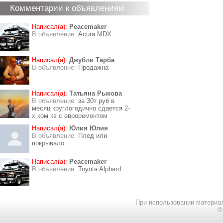
Комментарии к объявлениям
Написал(а):
Peacemaker
В объявление:
Acura MDX
Написал(а):
Джубли Тарба
В объявление:
Продажна
Написал(а):
Татьяна Рыкова
В объявление:
за 30т руб в
месяц круглогодично сдается 2-
х ком кв с евроремонтом
Написал(а):
Юлия Юлия
В объявление:
Плед или
покрывало
Написал(а):
Peacemaker
В объявление:
Toyota Alphard
При использовании материал