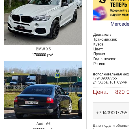
Mercede
Двигатель:
Трансмиссия:
Кузов:
BMW X5
Цвет:
Пробег:
1700000 руб.
Год выпуска:
Регион:
Дополнительная ин
+79409007755

ул. Эшба, 161, Сухум
Цена: 820 0
+79409007755
Audi A6
Дата подачи объявле