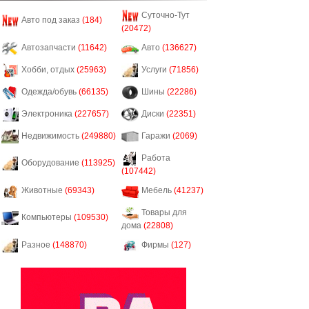
Суточно-Тут
Авто под заказ
(184)
(20472)
Автозапчасти
(11642)
Авто
(136627)
Хобби, отдых
(25963)
Услуги
(71856)
Одежда/обувь
(66135)
Шины
(22286)
Электроника
(227657)
Диски
(22351)
Недвижимость
(249880)
Гаражи
(2069)
Работа
Оборудование
(113925)
(107442)
Животные
(69343)
Мебель
(41237)
Товары для
Компьютеры
(109530)
дома
(22808)
Разное
(148870)
Фирмы
(127)