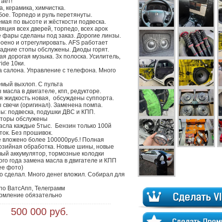
ет! 

, керамика, химчистка.

ое. Торпедо и руль перетянуты.

мая по высоте и жёсткости подвеска.

ция всех дверей, торпедо, всех арок

 фары сделаны под заказ. Дорогие линзы. 
оено и отрегулировать. AFS работает 
адние стопы обслужены. Диоды горят.

я дорогая музыка. 3х полоска. Усилитель,  
ide 10ки. 

 салона. Управление с телефона. Много 
мый выхлоп. С пульта

масла в двигателе, кпп, редукторе. 
 жидкость новая,  обсуждены суппорта. 
свечи (оригинал). Заменена помпа. 
: подвеска, подушки ДВС и КПП. 
торы обслужены

сла каждые 5тыс.  Бензин только 100й 
ток. Без прошивок. 

 вложено более 100000руб.! Полная 
озийная обработка. Новые шины, новые 
вый аккумулятор, тормозные колодки

ого года замена масла в двигателе и КПП 
е фото)

о сделал. Много денег вложил. Собирал для 
по ВатсАпп, Телеграмм

мление обязательно
 500 000 руб.