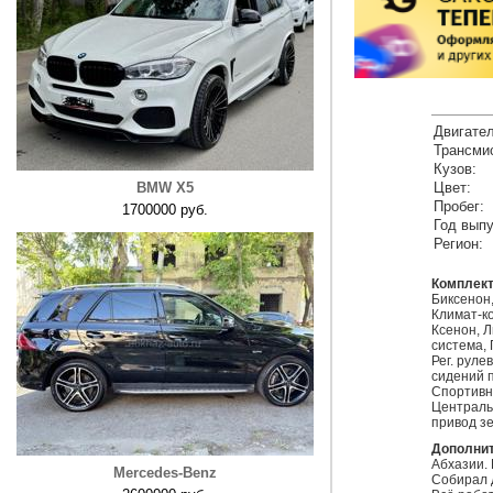
Двигател
Трансми
Кузов:
BMW X5
Цвет:
Пробег:
1700000 руб.
Год выпу
Регион:
Комплект
Биксенон
Климат-ко
Ксенон, 
система,
Рег. рулев
сидений 
Спортивн
Центральн
привод зе
Дополни
Абхазии. 
Mercedes-Benz
Собирал д