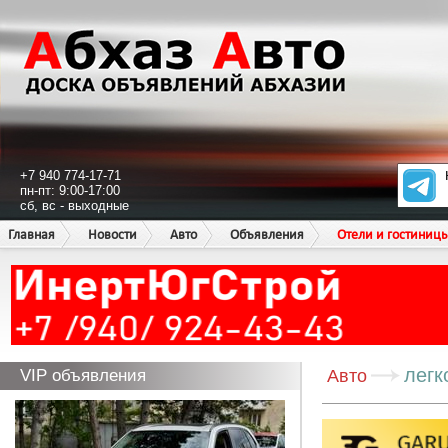
+7 940 774-17-71
пн-пт: 9:00-17:00
сб, вс - выходные
Главная
Новости
Авто
Объявления
Отели и гостиниц
легк
VIP объявления
Авто