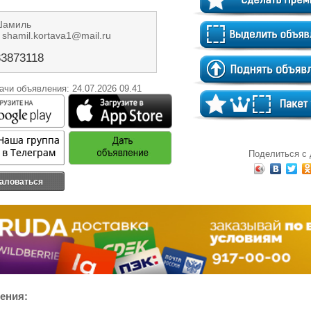
Шамиль
: shamil.kortava1@mail.ru
3873118
ачи объявления: 24.07.2026 09.41
Поделиться с
аловаться
ения: