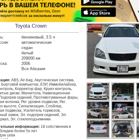
Toyota Crown
ь:
бензиновый, 3.5 л
ссия:
автоматическая
седан
белый
209000 км
ска:
2006
Вся Абхазия
ация:
ABS, Air-bag, Акустическая система,
, Бортовой компьютер, ESP, Иммобилайзер,
нтроль, Корректор фар, Круиз-контроль,
Литые диски, Магнитола, Навигационная
 Подогрев сидений, Противотуманные фары,
ая колонка, Рег. уровня подвески, Рег.
по высоте, Сигнализация, Спойлер,
ая подвеска, Усилитель тормозов,
ый замок, Эл. подогрев сидений, Эл.
ркал, Эл. стеклоподъемники.
тельная информация:
 1й собственник в 
Владею более 5х лет

ля себя
