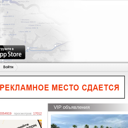
Войти
VIP объявления
2054919
просмотров:
17012