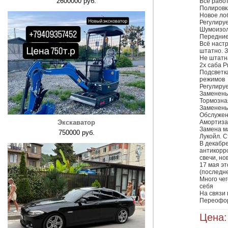
2600000 руб.
Всё работа
Полировка
Новое лоб
Регулируе
Шумоизоля
Передние
Всё настр
штатно. З
Не штатна
2х саба Pr
Подсветка
режимов

Регулируе
Заменены 
Тормозная
Заменены 
Обслужены
Экскаватор
Амортиза
Замена ма
750000 руб.
Лукойл. С
В декабре
антикорр
свечи, но
17 мая эт
(последне
Много чег
себя 

На связи 
Переофор
Цена: