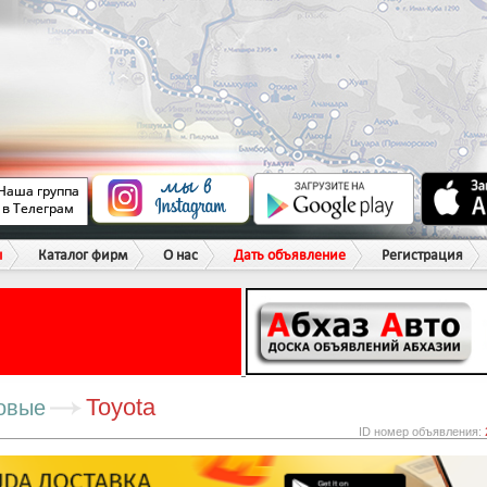
ы
Каталог фирм
О нас
Дать объявление
Регистрация
Toyota
овые
ID номер объявления: