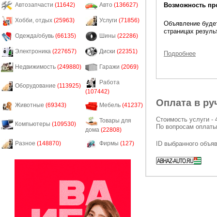
Возможность пр
Автозапчасти
(11642)
Авто
(136627)
Хобби, отдых
(25963)
Услуги
(71856)
Объявление будет
страницах резуль
Одежда/обувь
(66135)
Шины
(22286)
Электроника
(227657)
Диски
(22351)
Подробнее
Недвижимость
(249880)
Гаражи
(2069)
Работа
Оборудование
(113925)
(107442)
Оплата в ру
Животные
(69343)
Мебель
(41237)
Стоимость услуги - 
Товары для
Компьютеры
(109530)
По вопросам оплаты
дома
(22808)
ID выбранного объя
Разное
(148870)
Фирмы
(127)