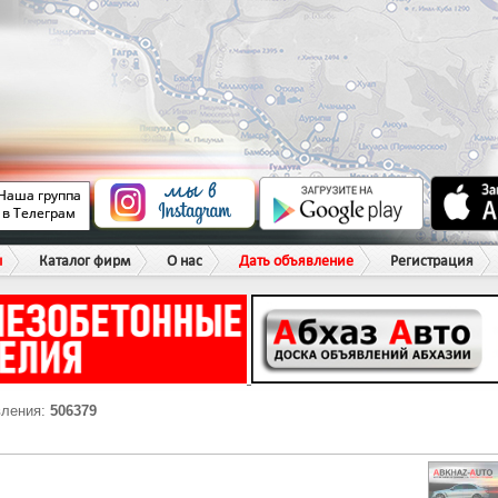
ы
Каталог фирм
О нас
Дать объявление
Регистрация
вления:
506379