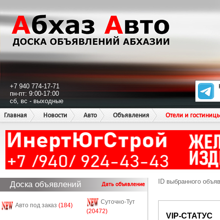
+7 940 774-17-71
пн-пт: 9:00-17:00
сб, вс - выходные
Главная
Новости
Авто
Объявления
Отели и гостиниц
ID выбранного объя
Доска объявлений
Дать объявление
Суточно-Тут
Авто под заказ
(184)
(20472)
VIP-СТАТУС