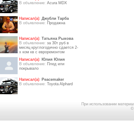
В объявление:
Acura MDX
Написал(а):
Джубли Тарба
В объявление:
Продажна
Написал(а):
Татьяна Рыкова
В объявление:
за 30т руб в
месяц круглогодично сдается 2-
х ком кв с евроремонтом
Написал(а):
Юлия Юлия
В объявление:
Плед или
покрывало
Написал(а):
Peacemaker
В объявление:
Toyota Alphard
При использовании материал