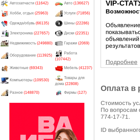
VIP-СТАТ
Автозапчасти
(11642)
Авто
(136627)
Возможност
Хобби, отдых
(25963)
Услуги
(71856)
Одежда/обувь
(66135)
Шины
(22286)
Объявление 
показыватьс
Электроника
(227657)
Диски
(22351)
объявлений
Недвижимость
(249880)
Гаражи
(2069)
результатов
Работа
Оборудование
(113925)
(107442)
Подробнее
Животные
(69343)
Мебель
(41237)
Товары для
Компьютеры
(109530)
дома
(22808)
Оплата в
Разное
(148870)
Фирмы
(127)
Стоимость усл
По вопросам 
774-17-71.
ID выбранног