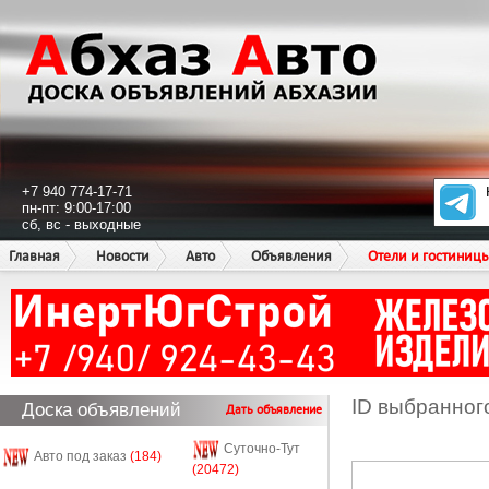
+7 940 774-17-71
пн-пт: 9:00-17:00
сб, вс - выходные
Главная
Новости
Авто
Объявления
Отели и гостиниц
ID выбранног
Доска объявлений
Дать объявление
Суточно-Тут
Авто под заказ
(184)
(20472)