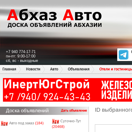
+7 940 774-17-71
пн-пт: 9:00-17:00
сб, вс - выходные
Главная
Новости
Авто
Объявления
Отели и гостиниц
ID выбранног
Доска объявлений
Дать объявление
Суточно-Тут
Авто под заказ
(184)
(20468)