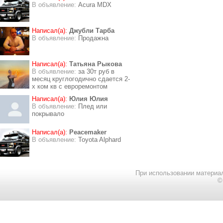
В объявление:
Acura MDX
Написал(а):
Джубли Тарба
В объявление:
Продажна
Написал(а):
Татьяна Рыкова
В объявление:
за 30т руб в
месяц круглогодично сдается 2-
х ком кв с евроремонтом
Написал(а):
Юлия Юлия
В объявление:
Плед или
покрывало
Написал(а):
Peacemaker
В объявление:
Toyota Alphard
При использовании материал