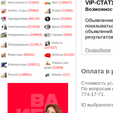
VIP-СТАТ
Автозапчасти
(11642)
Авто
(136627)
Возможност
Хобби, отдых
(25960)
Услуги
(71846)
Одежда/обувь
(66133)
Шины
(22284)
Объявление 
показыватьс
Электроника
(227628)
Диски
(22350)
объявлений
Недвижимость
(249856)
Гаражи
(2069)
результатов
Работа
Оборудование
(113917)
(107437)
Подробнее
Животные
(69332)
Мебель
(41235)
Товары для
Компьютеры
(109521)
дома
(22808)
Оплата в
Разное
(148861)
Фирмы
(127)
Стоимость усл
По вопросам 
774-17-71.
ID выбранног