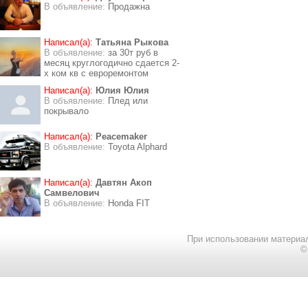
В объявление:
Продажна
Написал(а):
Татьяна Рыкова
В объявление:
за 30т руб в
месяц круглогодично сдается 2-
х ком кв с евроремонтом
Написал(а):
Юлия Юлия
В объявление:
Плед или
покрывало
Написал(а):
Peacemaker
В объявление:
Toyota Alphard
Написал(а):
Давтян Акоп
Самвелович
В объявление:
Honda FIT
При использовании материал