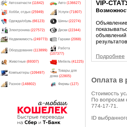
VIP-СТАТ
Автозапчасти
(11642)
Авто
(136627)
Возможност
Хобби, отдых
(25949)
Услуги
(71807)
Одежда/обувь
(66123)
Шины
(22274)
Объявление 
показыватьс
Электроника
(227572)
Диски
(22344)
объявлений
Недвижимость
(249773)
Гаражи
(2068)
результатов
Работа
Оборудование
(113899)
(107377)
Подробнее
Животные
(69307)
Мебель
(41225)
Товары для
Компьютеры
(109497)
дома
(22805)
Оплата в
Разное
(148802)
Фирмы
(127)
Стоимость усл
По вопросам 
774-17-71.
ID выбранног