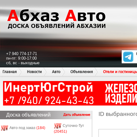
+7 940 774-17-71
пн-пт: 9:00-17:00
сб, вс - выходные
Главная
Новости
Авто
Объявления
Отели и гостиниц
ID выбранног
Доска объявлений
Дать объявление
Суточно-Тут
Авто под заказ
(184)
(20451)