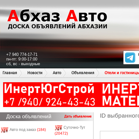
+7 940 774-17-71
пн-пт: 9:00-17:00
сб, вс - выходные
Главная
Новости
Авто
Объявления
Отели и гостиниц
ID выбранног
Доска объявлений
Дать объявление
Суточно-Тут
Авто под заказ
(184)
(20472)