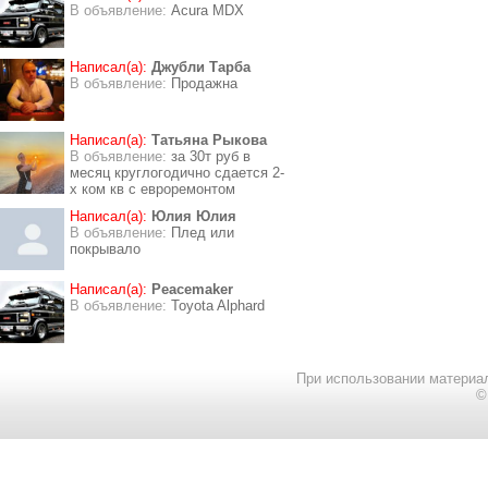
В объявление:
Acura MDX
Написал(а):
Джубли Тарба
В объявление:
Продажна
Написал(а):
Татьяна Рыкова
В объявление:
за 30т руб в
месяц круглогодично сдается 2-
х ком кв с евроремонтом
Написал(а):
Юлия Юлия
В объявление:
Плед или
покрывало
Написал(а):
Peacemaker
В объявление:
Toyota Alphard
При использовании материал