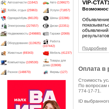
VIP-СТАТ
Автозапчасти
(11642)
Авто
(136627)
Возможност
Хобби, отдых
(25963)
Услуги
(71857)
Одежда/обувь
(66135)
Шины
(22286)
Объявление 
показыватьс
Электроника
(227657)
Диски
(22351)
объявлений
Недвижимость
(249880)
Гаражи
(2069)
результатов
Работа
Оборудование
(113925)
(107442)
Подробнее
Животные
(69343)
Мебель
(41237)
Товары для
Компьютеры
(109530)
дома
(22808)
Оплата в
Разное
(148870)
Фирмы
(127)
Стоимость усл
По вопросам 
774-17-71.
ID выбранног