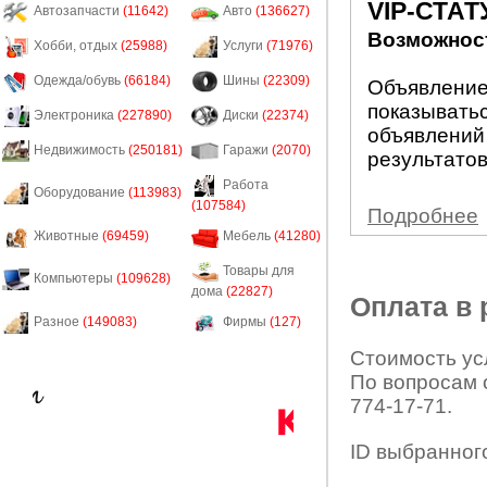
VIP-СТАТ
Автозапчасти
(11642)
Авто
(136627)
Возможност
Хобби, отдых
(25988)
Услуги
(71976)
Одежда/обувь
(66184)
Шины
(22309)
Объявление 
показыватьс
Электроника
(227890)
Диски
(22374)
объявлений
Недвижимость
(250181)
Гаражи
(2070)
результатов
Работа
Оборудование
(113983)
(107584)
Подробнее
Животные
(69459)
Мебель
(41280)
Товары для
Компьютеры
(109628)
дома
(22827)
Оплата в
Разное
(149083)
Фирмы
(127)
Стоимость усл
По вопросам 
774-17-71.
ID выбранног