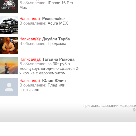
В объявление:
IPhone 16 Pro
Max
Написал(а):
Peacemaker
В объявление:
Acura MDX
Написал(а):
Джубли Тарба
В объявление:
Продажна
Написал(а):
Татьяна Рыкова
В объявление:
за 30т руб в
месяц круглогодично сдается 2-
х ком кв с евроремонтом
Написал(а):
Юлия Юлия
В объявление:
Плед или
покрывало
При использовании материал