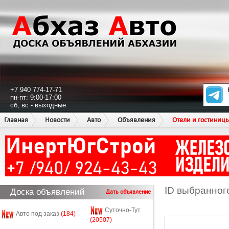
+7 940 774-17-71
пн-пт: 9:00-17:00
сб, вс - выходные
Главная
Новости
Авто
Объявления
Отели и гостиниц
ID выбранног
Доска объявлений
Дать объявление
Суточно-Тут
Авто под заказ
(184)
(20507)