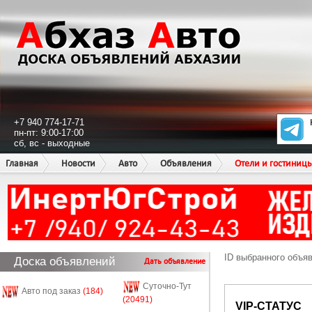
+7 940 774-17-71
пн-пт: 9:00-17:00
сб, вс - выходные
Главная
Новости
Авто
Объявления
Отели и гостиниц
ID выбранного объя
Доска объявлений
Дать объявление
Суточно-Тут
Авто под заказ
(184)
(20491)
VIP-СТАТУС