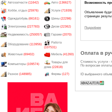
Возможность пр
Автозапчасти
(11642)
Авто
(136627)
Хобби, отдых
(25976)
Услуги
(71939)
Объявление будет
страницах резуль
Одежда/обувь
(66161)
Шины
(22298)
Электроника
(227783)
Диски
(22362)
Подробнее
Недвижимость
(250057)
Гаражи
(2070)
Работа
Оборудование
(113956)
(107531)
Оплата в ру
Животные
(69402)
Мебель
(41260)
Стоимость услуги - 
Товары для
Компьютеры
(109574)
По вопросам оплаты
дома
(22818)
ID выбранного объя
Разное
(148985)
Фирмы
(127)