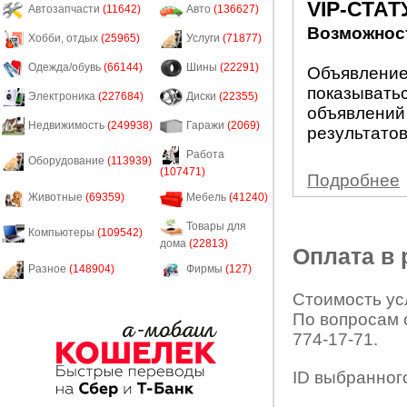
VIP-СТАТ
Автозапчасти
(11642)
Авто
(136627)
Возможност
Хобби, отдых
(25965)
Услуги
(71877)
Одежда/обувь
(66144)
Шины
(22291)
Объявление 
показыватьс
Электроника
(227684)
Диски
(22355)
объявлений
Недвижимость
(249938)
Гаражи
(2069)
результатов
Работа
Оборудование
(113939)
(107471)
Подробнее
Животные
(69359)
Мебель
(41240)
Товары для
Компьютеры
(109542)
дома
(22813)
Оплата в
Разное
(148904)
Фирмы
(127)
Стоимость усл
По вопросам 
774-17-71.
ID выбранног