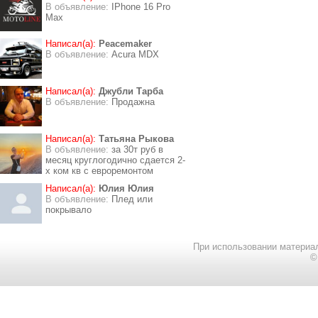
В объявление:
IPhone 16 Pro
Max
Написал(а):
Peacemaker
В объявление:
Acura MDX
Написал(а):
Джубли Тарба
В объявление:
Продажна
Написал(а):
Татьяна Рыкова
В объявление:
за 30т руб в
месяц круглогодично сдается 2-
х ком кв с евроремонтом
Написал(а):
Юлия Юлия
В объявление:
Плед или
покрывало
При использовании материал