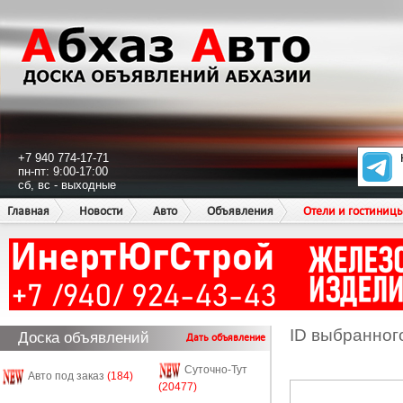
+7 940 774-17-71
пн-пт: 9:00-17:00
сб, вс - выходные
Главная
Новости
Авто
Объявления
Отели и гостиниц
ID выбранног
Доска объявлений
Дать объявление
Суточно-Тут
Авто под заказ
(184)
(20477)