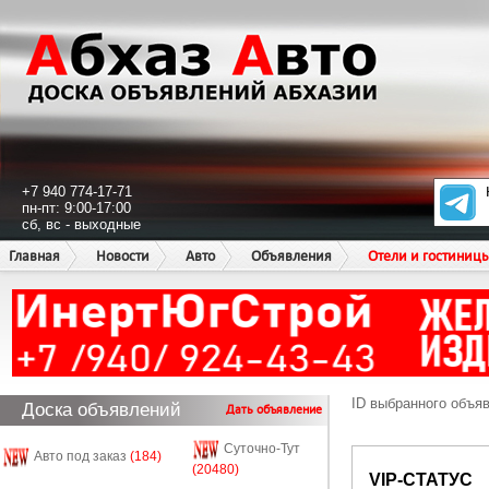
+7 940 774-17-71
пн-пт: 9:00-17:00
сб, вс - выходные
Главная
Новости
Авто
Объявления
Отели и гостиниц
ID выбранного объя
Доска объявлений
Дать объявление
Суточно-Тут
Авто под заказ
(184)
(20480)
VIP-СТАТУС