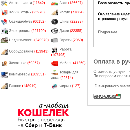
Возможность пр
Автозапчасти
(11642)
Авто
(136627)
Хобби, отдых
(25970)
Услуги
(71884)
Объявление будет
страницах резуль
Одежда/обувь
(66152)
Шины
(22293)
Электроника
(227709)
Диски
(22355)
Подробнее
Недвижимость
(249970)
Гаражи
(2069)
Работа
Оборудование
(113943)
(107495)
Оплата в ру
Животные
(69367)
Мебель
(41250)
Стоимость услуги - 
Товары для
Компьютеры
(109551)
По вопросам оплаты
дома
(22814)
ID выбранного объя
Разное
(148919)
Фирмы
(127)