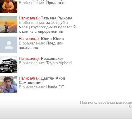
В объявление:
Продажна
Написал(а):
Татьяна Рыкова
В объявление:
за 30т руб в
месяц круглогодично сдается 2-
х ком кв с евроремонтом
Написал(а):
Юлия Юлия
В объявление:
Плед или
покрывало
Написал(а):
Peacemaker
В объявление:
Toyota Alphard
Написал(а):
Давтян Акоп
Самвелович
В объявление:
Honda FIT
При использовании материал