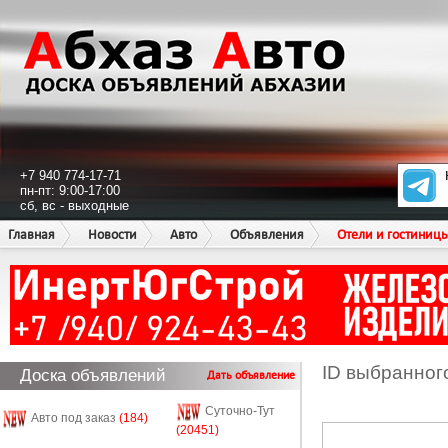
+7 940 774-17-71
пн-пт: 9:00-17:00
сб, вс - выходные
Главная
Новости
Авто
Объявления
Отели и гостиниц
ID выбранног
Доска объявлений
Дать объявление
Суточно-Тут
Авто под заказ
(184)
(20451)