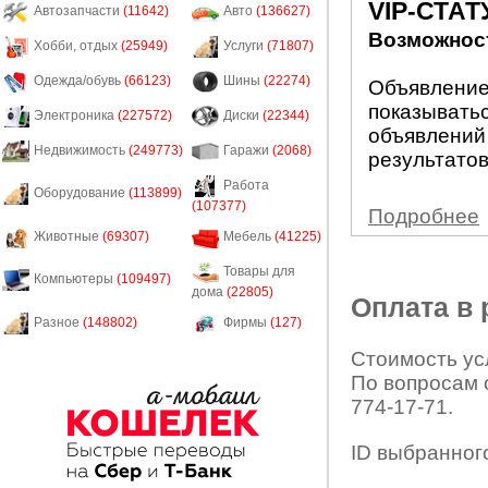
VIP-СТАТ
Автозапчасти
(11642)
Авто
(136627)
Возможност
Хобби, отдых
(25949)
Услуги
(71807)
Одежда/обувь
(66123)
Шины
(22274)
Объявление 
показыватьс
Электроника
(227572)
Диски
(22344)
объявлений
Недвижимость
(249773)
Гаражи
(2068)
результатов
Работа
Оборудование
(113899)
(107377)
Подробнее
Животные
(69307)
Мебель
(41225)
Товары для
Компьютеры
(109497)
дома
(22805)
Оплата в
Разное
(148802)
Фирмы
(127)
Стоимость усл
По вопросам 
774-17-71.
ID выбранног