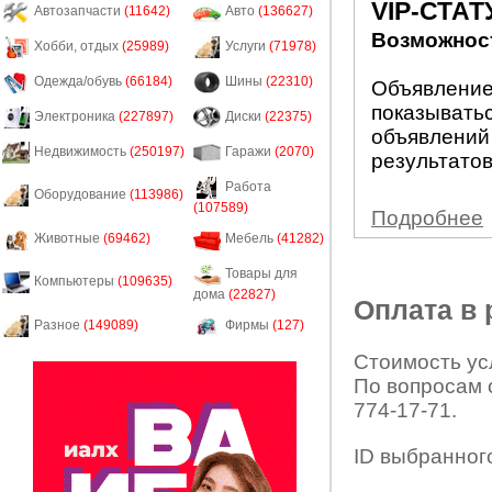
VIP-СТАТ
Автозапчасти
(11642)
Авто
(136627)
Возможност
Хобби, отдых
(25989)
Услуги
(71978)
Одежда/обувь
(66184)
Шины
(22310)
Объявление 
показыватьс
Электроника
(227897)
Диски
(22375)
объявлений
Недвижимость
(250197)
Гаражи
(2070)
результатов
Работа
Оборудование
(113986)
(107589)
Подробнее
Животные
(69462)
Мебель
(41282)
Товары для
Компьютеры
(109635)
дома
(22827)
Оплата в
Разное
(149089)
Фирмы
(127)
Стоимость усл
По вопросам 
774-17-71.
ID выбранног