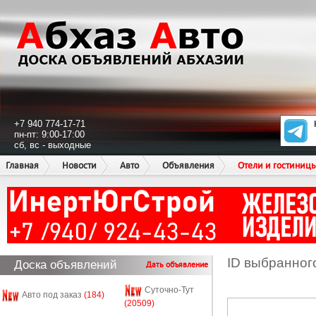
+7 940 774-17-71
пн-пт: 9:00-17:00
сб, вс - выходные
Главная
Новости
Авто
Объявления
Отели и гостиниц
ID выбранног
Доска объявлений
Дать объявление
Суточно-Тут
Авто под заказ
(184)
(20509)