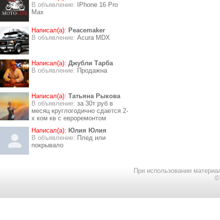
В объявление:
IPhone 16 Pro
Max
Написал(а):
Peacemaker
В объявление:
Acura MDX
Написал(а):
Джубли Тарба
В объявление:
Продажна
Написал(а):
Татьяна Рыкова
В объявление:
за 30т руб в
месяц круглогодично сдается 2-
х ком кв с евроремонтом
Написал(а):
Юлия Юлия
В объявление:
Плед или
покрывало
При использовании материал