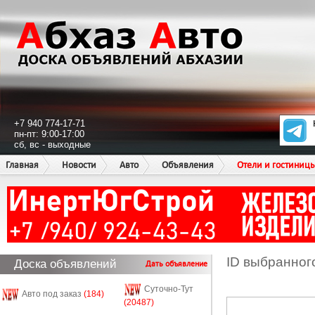
+7 940 774-17-71
пн-пт: 9:00-17:00
сб, вс - выходные
Главная
Новости
Авто
Объявления
Отели и гостиниц
ID выбранног
Доска объявлений
Дать объявление
Суточно-Тут
Авто под заказ
(184)
(20487)