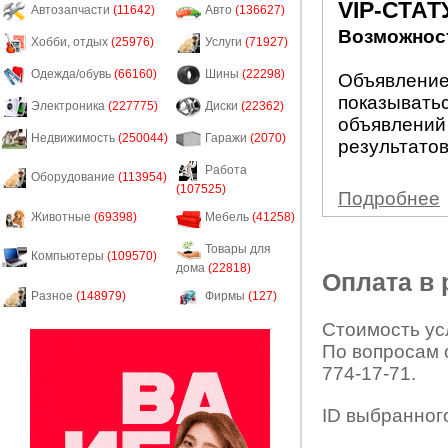
VIP-СТАТ
Автозапчасти
(11642)
Авто
(136627)
Возможност
Хобби, отдых
(25976)
Услуги
(71927)
Одежда/обувь
(66160)
Шины
(22298)
Объявление 
показыватьс
Электроника
(227775)
Диски
(22362)
объявлений
Недвижимость
(250044)
Гаражи
(2070)
результатов
Работа
Оборудование
(113954)
(107525)
Подробнее
Животные
(69398)
Мебель
(41258)
Товары для
Компьютеры
(109570)
дома
(22818)
Оплата в
Разное
(148979)
Фирмы
(127)
Стоимость усл
По вопросам 
774-17-71.
ID выбранног