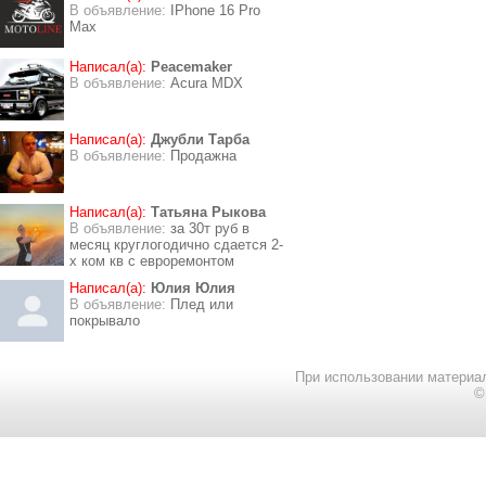
В объявление:
IPhone 16 Pro
Max
Написал(а):
Peacemaker
В объявление:
Acura MDX
Написал(а):
Джубли Тарба
В объявление:
Продажна
Написал(а):
Татьяна Рыкова
В объявление:
за 30т руб в
месяц круглогодично сдается 2-
х ком кв с евроремонтом
Написал(а):
Юлия Юлия
В объявление:
Плед или
покрывало
При использовании материал