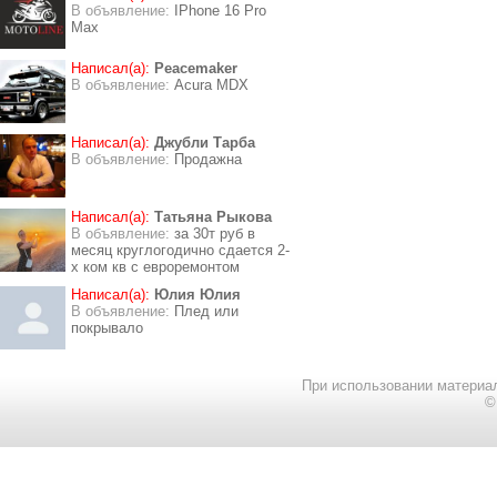
В объявление:
IPhone 16 Pro
Max
Написал(а):
Peacemaker
В объявление:
Acura MDX
Написал(а):
Джубли Тарба
В объявление:
Продажна
Написал(а):
Татьяна Рыкова
В объявление:
за 30т руб в
месяц круглогодично сдается 2-
х ком кв с евроремонтом
Написал(а):
Юлия Юлия
В объявление:
Плед или
покрывало
При использовании материал