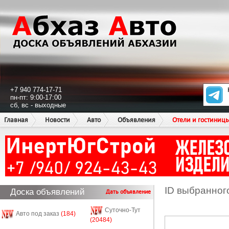
+7 940 774-17-71
пн-пт: 9:00-17:00
сб, вс - выходные
Главная
Новости
Авто
Объявления
Отели и гостиниц
ID выбранног
Доска объявлений
Дать объявление
Суточно-Тут
Авто под заказ
(184)
(20484)