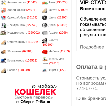
VIP-СТАТ
Автозапчасти
(11642)
Авто
(136627)
Возможност
Хобби, отдых
(25971)
Услуги
(71902)
Одежда/обувь
(66158)
Шины
(22295)
Объявление 
показыватьс
Электроника
(227748)
Диски
(22358)
объявлений
Недвижимость
(250002)
Гаражи
(2069)
результатов
Работа
Оборудование
(113945)
(107509)
Подробнее
Животные
(69381)
Мебель
(41253)
Товары для
Компьютеры
(109562)
дома
(22815)
Оплата в
Разное
(148949)
Фирмы
(127)
Стоимость усл
По вопросам 
774-17-71.
ID выбранног