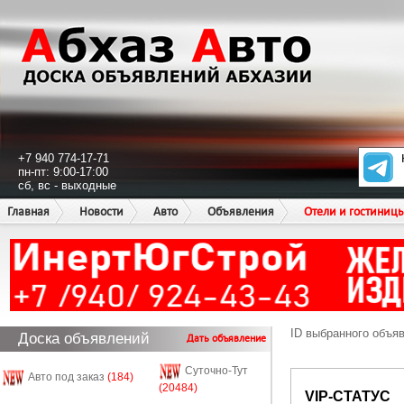
+7 940 774-17-71
пн-пт: 9:00-17:00
сб, вс - выходные
Главная
Новости
Авто
Объявления
Отели и гостиниц
ID выбранного объя
Доска объявлений
Дать объявление
Суточно-Тут
Авто под заказ
(184)
(20484)
VIP-СТАТУС