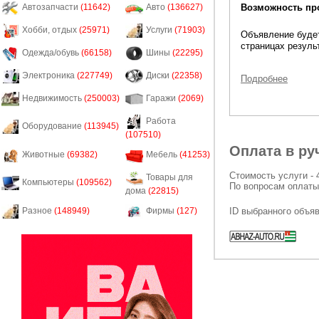
Возможность пр
Автозапчасти
(11642)
Авто
(136627)
Хобби, отдых
(25971)
Услуги
(71903)
Объявление будет
страницах резуль
Одежда/обувь
(66158)
Шины
(22295)
Электроника
(227749)
Диски
(22358)
Подробнее
Недвижимость
(250003)
Гаражи
(2069)
Работа
Оборудование
(113945)
(107510)
Оплата в ру
Животные
(69382)
Мебель
(41253)
Стоимость услуги - 
Товары для
Компьютеры
(109562)
По вопросам оплаты
дома
(22815)
ID выбранного объя
Разное
(148949)
Фирмы
(127)