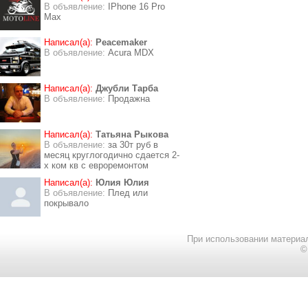
В объявление:
IPhone 16 Pro
Max
Написал(а):
Peacemaker
В объявление:
Acura MDX
Написал(а):
Джубли Тарба
В объявление:
Продажна
Написал(а):
Татьяна Рыкова
В объявление:
за 30т руб в
месяц круглогодично сдается 2-
х ком кв с евроремонтом
Написал(а):
Юлия Юлия
В объявление:
Плед или
покрывало
При использовании материал