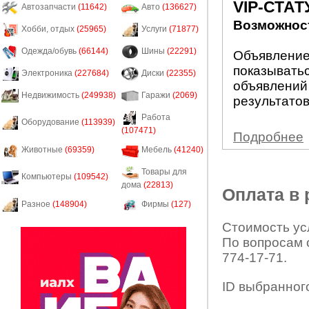
VIP-СТАТ
Автозапчасти
(11642)
Авто
(136627)
Возможност
Хобби, отдых
(25965)
Услуги
(71877)
Одежда/обувь
(66144)
Шины
(22291)
Объявление 
показыватьс
Электроника
(227684)
Диски
(22355)
объявлений
Недвижимость
(249938)
Гаражи
(2069)
результатов
Работа
Оборудование
(113939)
(107471)
Подробнее
Животные
(69359)
Мебель
(41240)
Товары для
Компьютеры
(109542)
дома
(22813)
Оплата в
Разное
(148904)
Фирмы
(127)
Стоимость усл
По вопросам 
774-17-71.
ID выбранног