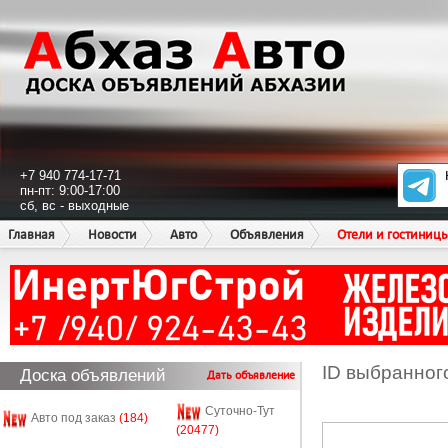
+7 940 774-17-71
пн-пт: 9:00-17:00
сб, вс - выходные
Главная
Новости
Авто
Объявления
Отели и гостиниц
ID выбранног
Доска объявлений
Дать объявление
Суточно-Тут
Авто под заказ
(184)
(20477)