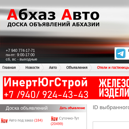
+7 940 774-17-71
пн-пт: 9:00-17:00
сб, вс - выходные
Главная
Новости
Авто
Объявления
Отели и гостиниц
ID выбранног
Доска объявлений
Дать объявление
Суточно-Тут
Авто под заказ
(184)
(20499)