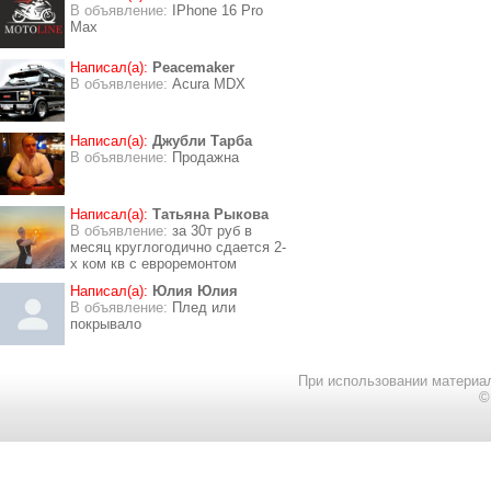
В объявление:
IPhone 16 Pro
Max
Написал(а):
Peacemaker
В объявление:
Acura MDX
Написал(а):
Джубли Тарба
В объявление:
Продажна
Написал(а):
Татьяна Рыкова
В объявление:
за 30т руб в
месяц круглогодично сдается 2-
х ком кв с евроремонтом
Написал(а):
Юлия Юлия
В объявление:
Плед или
покрывало
При использовании материал