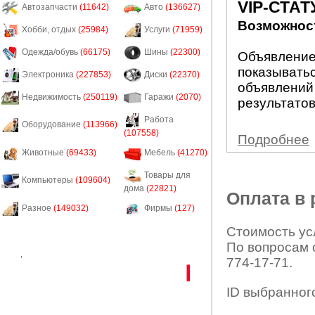
VIP-СТАТ
Автозапчасти
(11642)
Авто
(136627)
Возможност
Хобби, отдых
(25984)
Услуги
(71959)
Одежда/обувь
(66175)
Шины
(22300)
Объявление 
показыватьс
Электроника
(227853)
Диски
(22370)
объявлений
Недвижимость
(250119)
Гаражи
(2070)
результатов
Работа
Оборудование
(113966)
(107558)
Подробнее
Животные
(69433)
Мебель
(41270)
Товары для
Компьютеры
(109604)
дома
(22821)
Оплата в
Разное
(149032)
Фирмы
(127)
Стоимость усл
По вопросам 
774-17-71.
ID выбранног