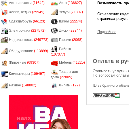
Возможность пр
Автозапчасти
(11642)
Авто
(136627)
Хобби, отдых
(25949)
Услуги
(71807)
Объявление будет
страницах резуль
Одежда/обувь
(66123)
Шины
(22274)
Электроника
(227572)
Диски
(22344)
Подробнее
Недвижимость
(249773)
Гаражи
(2068)
Работа
Оборудование
(113899)
(107377)
Оплата в ру
Животные
(69307)
Мебель
(41225)
Стоимость услуги - 
Товары для
Компьютеры
(109497)
По вопросам оплаты
дома
(22805)
ID выбранного объя
Разное
(148802)
Фирмы
(127)