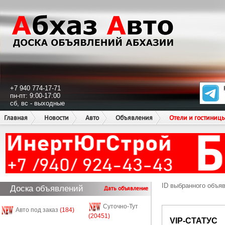
+7 940 774-17-71
пн-пт: 9:00-17:00
сб, вс - выходные
Главная
Новости
Авто
Объявления
Отели и гостиниц
ID выбранного объя
Доска объявлений
Дать объявление
Суточно-Тут
Авто под заказ
(184)
(20451)
VIP-СТАТУС