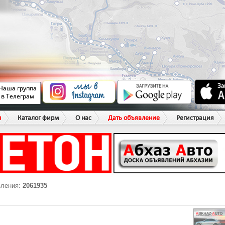
ы
Каталог фирм
О нас
Дать объявление
Регистрация
вления:
2061935