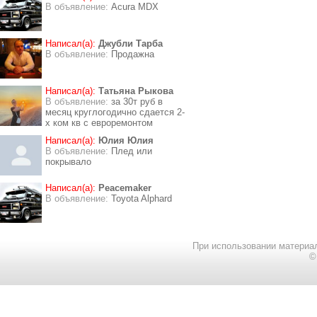
В объявление:
Acura MDX
Написал(а):
Джубли Тарба
В объявление:
Продажна
Написал(а):
Татьяна Рыкова
В объявление:
за 30т руб в
месяц круглогодично сдается 2-
х ком кв с евроремонтом
Написал(а):
Юлия Юлия
В объявление:
Плед или
покрывало
Написал(а):
Peacemaker
В объявление:
Toyota Alphard
При использовании материал