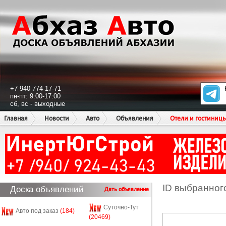
+7 940 774-17-71
пн-пт: 9:00-17:00
сб, вс - выходные
Главная
Новости
Авто
Объявления
Отели и гостиниц
ID выбранног
Доска объявлений
Дать объявление
Суточно-Тут
Авто под заказ
(184)
(20469)