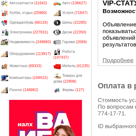
VIP-СТАТ
Автозапчасти
(11642)
Авто
(136627)
Возможност
Хобби, отдых
(25960)
Услуги
(71847)
Одежда/обувь
(66133)
Шины
(22285)
Объявление 
показыватьс
Электроника
(227631)
Диски
(22350)
объявлений
Недвижимость
(249860)
Гаражи
(2069)
результатов
Работа
Оборудование
(113917)
(107437)
Подробнее
Животные
(69333)
Мебель
(41235)
Товары для
Компьютеры
(109522)
дома
(22808)
Оплата в
Разное
(148862)
Фирмы
(127)
Стоимость усл
По вопросам 
774-17-71.
ID выбранног