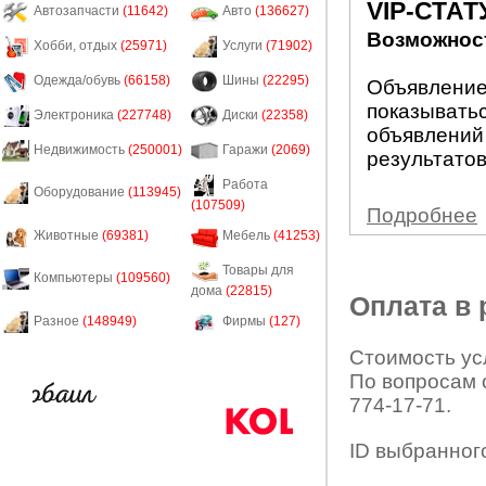
VIP-СТАТ
Автозапчасти
(11642)
Авто
(136627)
Возможност
Хобби, отдых
(25971)
Услуги
(71902)
Одежда/обувь
(66158)
Шины
(22295)
Объявление 
показыватьс
Электроника
(227748)
Диски
(22358)
объявлений
Недвижимость
(250001)
Гаражи
(2069)
результатов
Работа
Оборудование
(113945)
(107509)
Подробнее
Животные
(69381)
Мебель
(41253)
Товары для
Компьютеры
(109560)
дома
(22815)
Оплата в
Разное
(148949)
Фирмы
(127)
Стоимость усл
По вопросам 
774-17-71.
ID выбранног