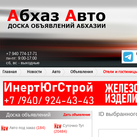
+7 940 774-17-71
пн-пт: 9:00-17:00
сб, вс - выходные
Главная
Новости
Авто
Объявления
Отели и гостиниц
ID выбранног
Доска объявлений
Дать объявление
Суточно-Тут
Авто под заказ
(184)
(20484)