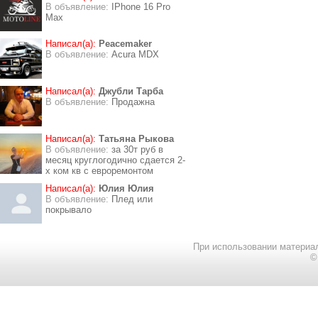
В объявление:
IPhone 16 Pro
Max
Написал(а):
Peacemaker
В объявление:
Acura MDX
Написал(а):
Джубли Тарба
В объявление:
Продажна
Написал(а):
Татьяна Рыкова
В объявление:
за 30т руб в
месяц круглогодично сдается 2-
х ком кв с евроремонтом
Написал(а):
Юлия Юлия
В объявление:
Плед или
покрывало
При использовании материал