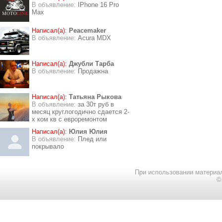
В объявление:
IPhone 16 Pro
Max
Написал(а):
Peacemaker
В объявление:
Acura MDX
Написал(а):
Джубли Тарба
В объявление:
Продажна
Написал(а):
Татьяна Рыкова
В объявление:
за 30т руб в
месяц круглогодично сдается 2-
х ком кв с евроремонтом
Написал(а):
Юлия Юлия
В объявление:
Плед или
покрывало
При использовании материал