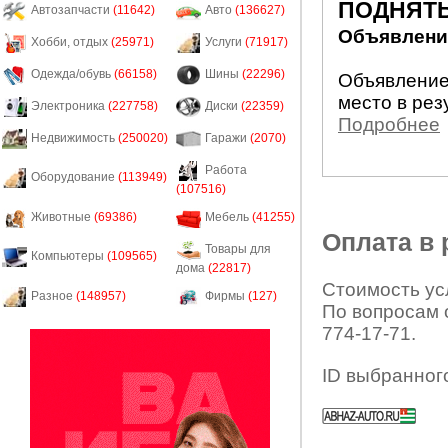
ПОДНЯТЬ
Автозапчасти
(11642)
Авто
(136627)
Объявление
Хобби, отдых
(25971)
Услуги
(71917)
Одежда/обувь
(66158)
Шины
(22296)
Объявление
место в рез
Электроника
(227758)
Диски
(22359)
Подробнее
Недвижимость
(250020)
Гаражи
(2070)
Работа
Оборудование
(113949)
(107516)
Животные
(69386)
Мебель
(41255)
Оплата в
Товары для
Компьютеры
(109565)
дома
(22817)
Стоимость усл
Разное
(148957)
Фирмы
(127)
По вопросам 
774-17-71.
ID выбранног