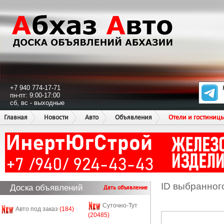
+7 940 774-17-71
пн-пт: 9:00-17:00
сб, вс - выходные
Главная
Новости
Авто
Объявления
Отели и гостиниц
ID выбранног
Доска объявлений
Дать объявление
Суточно-Тут
Авто под заказ
(184)
(20485)