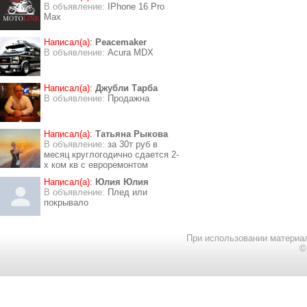
В объявление:
IPhone 16 Pro
Max
Написал(а):
Peacemaker
В объявление:
Acura MDX
Написал(а):
Джубли Тарба
В объявление:
Продажна
Написал(а):
Татьяна Рыкова
В объявление:
за 30т руб в
месяц круглогодично сдается 2-
х ком кв с евроремонтом
Написал(а):
Юлия Юлия
В объявление:
Плед или
покрывало
При использовании материал