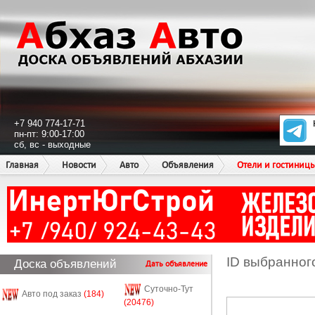
+7 940 774-17-71
пн-пт: 9:00-17:00
сб, вс - выходные
Главная
Новости
Авто
Объявления
Отели и гостиниц
ID выбранног
Доска объявлений
Дать объявление
Суточно-Тут
Авто под заказ
(184)
(20476)