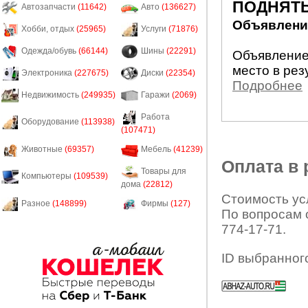
ПОДНЯТЬ
Автозапчасти
(11642)
Авто
(136627)
Объявление
Хобби, отдых
(25965)
Услуги
(71876)
Одежда/обувь
(66144)
Шины
(22291)
Объявление
место в рез
Электроника
(227675)
Диски
(22354)
Подробнее
Недвижимость
(249935)
Гаражи
(2069)
Работа
Оборудование
(113938)
(107471)
Животные
(69357)
Мебель
(41239)
Оплата в
Товары для
Компьютеры
(109539)
дома
(22812)
Стоимость усл
Разное
(148899)
Фирмы
(127)
По вопросам 
774-17-71.
ID выбранног