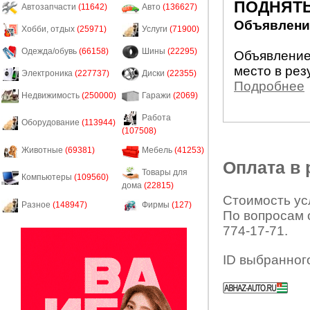
ПОДНЯТЬ
Автозапчасти
(11642)
Авто
(136627)
Объявление
Хобби, отдых
(25971)
Услуги
(71900)
Одежда/обувь
(66158)
Шины
(22295)
Объявление
место в рез
Электроника
(227737)
Диски
(22355)
Подробнее
Недвижимость
(250000)
Гаражи
(2069)
Работа
Оборудование
(113944)
(107508)
Животные
(69381)
Мебель
(41253)
Оплата в
Товары для
Компьютеры
(109560)
дома
(22815)
Стоимость усл
Разное
(148947)
Фирмы
(127)
По вопросам 
774-17-71.
ID выбранног