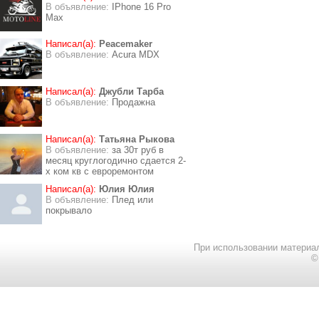
В объявление:
IPhone 16 Pro
Max
Написал(а):
Peacemaker
В объявление:
Acura MDX
Написал(а):
Джубли Тарба
В объявление:
Продажна
Написал(а):
Татьяна Рыкова
В объявление:
за 30т руб в
месяц круглогодично сдается 2-
х ком кв с евроремонтом
Написал(а):
Юлия Юлия
В объявление:
Плед или
покрывало
При использовании материал