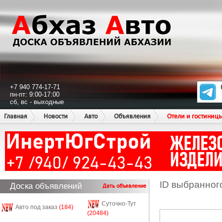
+7 940 774-17-71
пн-пт: 9:00-17:00
сб, вс - выходные
Главная
Новости
Авто
Объявления
Отели и гостиниц
ID выбранног
Доска объявлений
Дать объявление
Суточно-Тут
Авто под заказ
(184)
(20484)