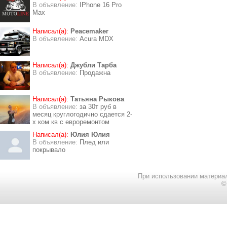
В объявление:
IPhone 16 Pro
Max
Написал(а):
Peacemaker
В объявление:
Acura MDX
Написал(а):
Джубли Тарба
В объявление:
Продажна
Написал(а):
Татьяна Рыкова
В объявление:
за 30т руб в
месяц круглогодично сдается 2-
х ком кв с евроремонтом
Написал(а):
Юлия Юлия
В объявление:
Плед или
покрывало
При использовании материал