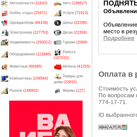
ПОДНЯТЬ
Автозапчасти
(11642)
Авто
(136627)
Объявление
Хобби, отдых
(25971)
Услуги
(71913)
Одежда/обувь
(66158)
Шины
(22296)
Объявление
место в рез
Электроника
(227753)
Диски
(22358)
Подробнее
Недвижимость
(250012)
Гаражи
(2069)
Работа
Оборудование
(113946)
(107512)
Животные
(69385)
Мебель
(41255)
Оплата в
Товары для
Компьютеры
(109564)
дома
(22815)
Стоимость усл
Разное
(148952)
Фирмы
(127)
По вопросам 
774-17-71.
ID выбранног