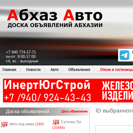
+7 940 774-17-71
пн-пт: 9:00-17:00
сб, вс - выходные
Главная
Новости
Авто
Объявления
Отели и гостиниц
ID выбранног
Доска объявлений
Дать объявление
Суточно-Тут
Авто под заказ
(184)
(20484)