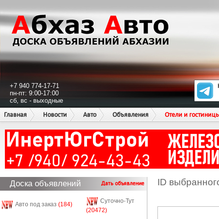
+7 940 774-17-71
пн-пт: 9:00-17:00
сб, вс - выходные
Главная
Новости
Авто
Объявления
Отели и гостиниц
ID выбранног
Доска объявлений
Дать объявление
Суточно-Тут
Авто под заказ
(184)
(20472)