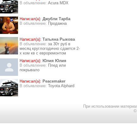
В объявление:
Acura MDX
Написал(а):
Джубли Тарба
В объявление:
Продажна
Написал(а):
Татьяна Рыкова
В объявление:
за 30т руб в
месяц круглогодично сдается 2-
х ком кв с евроремонтом
Написал(а):
Юлия Юлия
В объявление:
Плед или
покрывало
Написал(а):
Peacemaker
В объявление:
Toyota Alphard
При использовании материал