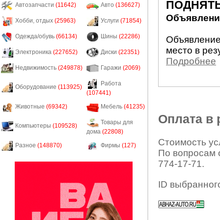
ПОДНЯТЬ
Автозапчасти
(11642)
Авто
(136627)
Объявление
Хобби, отдых
(25963)
Услуги
(71854)
Одежда/обувь
(66134)
Шины
(22286)
Объявление
место в рез
Электроника
(227652)
Диски
(22351)
Подробнее
Недвижимость
(249878)
Гаражи
(2069)
Работа
Оборудование
(113925)
(107441)
Животные
(69342)
Мебель
(41235)
Оплата в
Товары для
Компьютеры
(109528)
дома
(22808)
Стоимость усл
Разное
(148870)
Фирмы
(127)
По вопросам 
774-17-71.
ID выбранног