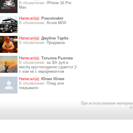
В объявление:
IPhone 16 Pro
Max
Написал(а):
Peacemaker
В объявление:
Acura MDX
Написал(а):
Джубли Тарба
В объявление:
Продажна
Написал(а):
Татьяна Рыкова
В объявление:
за 30т руб в
месяц круглогодично сдается 2-
х ком кв с евроремонтом
Написал(а):
Юлия Юлия
В объявление:
Плед или
покрывало
При использовании материал