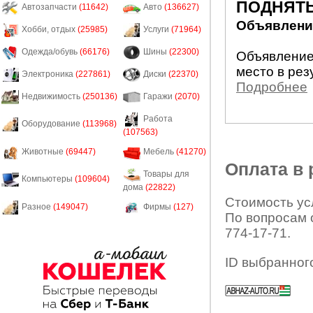
ПОДНЯТЬ
Автозапчасти
(11642)
Авто
(136627)
Объявление
Хобби, отдых
(25985)
Услуги
(71964)
Одежда/обувь
(66176)
Шины
(22300)
Объявление
место в рез
Электроника
(227861)
Диски
(22370)
Подробнее
Недвижимость
(250136)
Гаражи
(2070)
Работа
Оборудование
(113968)
(107563)
Животные
(69447)
Мебель
(41270)
Оплата в
Товары для
Компьютеры
(109604)
дома
(22822)
Стоимость усл
Разное
(149047)
Фирмы
(127)
По вопросам 
774-17-71.
ID выбранног