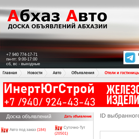
+7 940 774-17-71
пн-пт: 9:00-17:00
сб, вс - выходные
Главная
Новости
Авто
Объявления
Отели и гостиниц
ID выбранног
Доска объявлений
Дать объявление
Суточно-Тут
Авто под заказ
(184)
(20501)