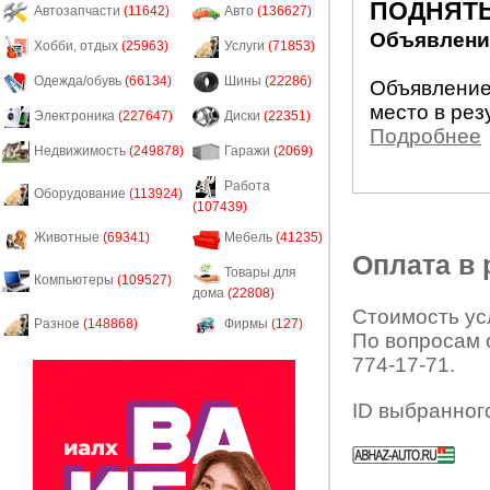
ПОДНЯТЬ
Автозапчасти
(11642)
Авто
(136627)
Объявление
Хобби, отдых
(25963)
Услуги
(71853)
Одежда/обувь
(66134)
Шины
(22286)
Объявление
место в рез
Электроника
(227647)
Диски
(22351)
Подробнее
Недвижимость
(249878)
Гаражи
(2069)
Работа
Оборудование
(113924)
(107439)
Животные
(69341)
Мебель
(41235)
Оплата в
Товары для
Компьютеры
(109527)
дома
(22808)
Стоимость усл
Разное
(148868)
Фирмы
(127)
По вопросам 
774-17-71.
ID выбранног