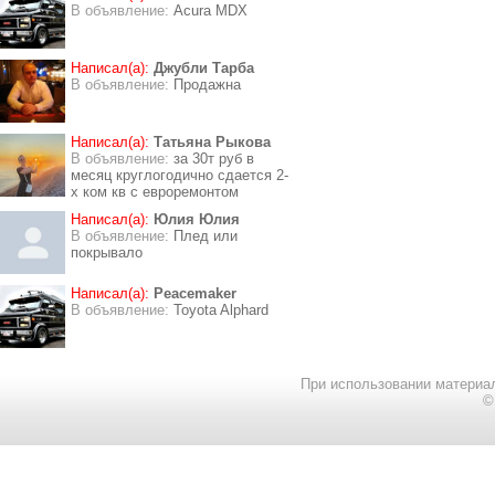
В объявление:
Acura MDX
Написал(а):
Джубли Тарба
В объявление:
Продажна
Написал(а):
Татьяна Рыкова
В объявление:
за 30т руб в
месяц круглогодично сдается 2-
х ком кв с евроремонтом
Написал(а):
Юлия Юлия
В объявление:
Плед или
покрывало
Написал(а):
Peacemaker
В объявление:
Toyota Alphard
При использовании материал