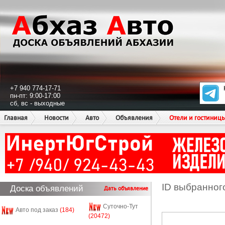
+7 940 774-17-71
пн-пт: 9:00-17:00
сб, вс - выходные
Главная
Новости
Авто
Объявления
Отели и гостиниц
ID выбранног
Доска объявлений
Дать объявление
Суточно-Тут
Авто под заказ
(184)
(20472)